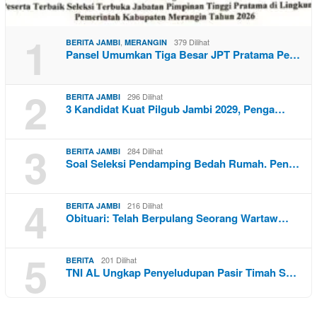
1
,
379 Dilihat
BERITA JAMBI
MERANGIN
Pansel Umumkan Tiga Besar JPT Pratama Pe…
2
296 Dilihat
BERITA JAMBI
3 Kandidat Kuat Pilgub Jambi 2029, Penga…
3
284 Dilihat
BERITA JAMBI
Soal Seleksi Pendamping Bedah Rumah. Pen…
4
216 Dilihat
BERITA JAMBI
Obituari: Telah Berpulang Seorang Wartaw…
5
201 Dilihat
BERITA
TNI AL Ungkap Penyeludupan Pasir Timah S…