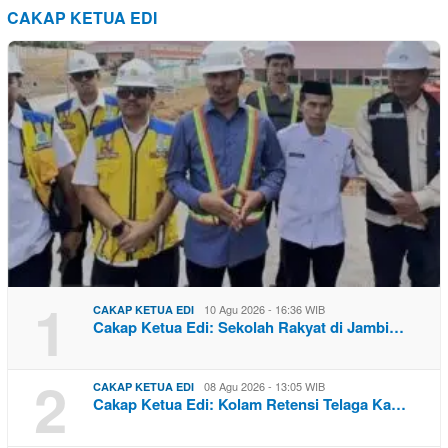
CAKAP KETUA EDI
1
10 Agu 2026 - 16:36 WIB
CAKAP KETUA EDI
Cakap Ketua Edi: Sekolah Rakyat di Jambi…
2
08 Agu 2026 - 13:05 WIB
CAKAP KETUA EDI
Cakap Ketua Edi: Kolam Retensi Telaga Ka…