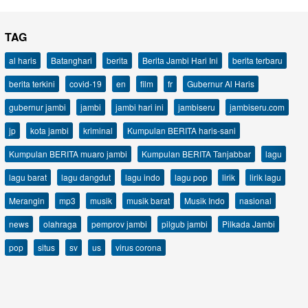
TAG
al haris
Batanghari
berita
Berita Jambi Hari Ini
berita terbaru
berita terkini
covid-19
en
film
fr
Gubernur Al Haris
gubernur jambi
jambi
jambi hari ini
jambiseru
jambiseru.com
jp
kota jambi
kriminal
Kumpulan BERITA haris-sani
Kumpulan BERITA muaro jambi
Kumpulan BERITA Tanjabbar
lagu
lagu barat
lagu dangdut
lagu indo
lagu pop
lirik
lirik lagu
Merangin
mp3
musik
musik barat
Musik Indo
nasional
news
olahraga
pemprov jambi
pilgub jambi
Pilkada Jambi
pop
situs
sv
us
virus corona