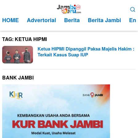
Loncat
Menu
ke
Mobile
HOME
Advertorial
Berita
Berita Jambi
Ent
konten
TAG:
KETUA HIPMI
Ketua HIPMI Dipanggil Paksa Majelis Hakim :
Terkait Kasus Suap IUP
BANK JAMBI