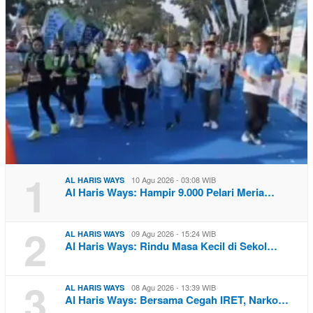
1
10 Agu 2026 - 03:08 WIB
AL HARIS WAYS
Al Haris Ways: Hampir 9.000 Pelari Meria…
2
09 Agu 2026 - 15:24 WIB
AL HARIS WAYS
Al Haris Ways: Rindu Masa Kecil di Sekol…
3
08 Agu 2026 - 13:39 WIB
AL HARIS WAYS
Al Haris Ways: Bersama Cegah IRET, Narko…