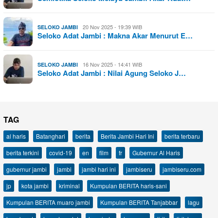
20 Nov 2025 - 19:39 WIB
SELOKO JAMBI
Seloko Adat Jambi : Makna Akar Menurut E…
16 Nov 2025 - 14:41 WIB
SELOKO JAMBI
Seloko Adat Jambi : Nilai Agung Seloko J…
TAG
al haris
Batanghari
berita
Berita Jambi Hari Ini
berita terbaru
berita terkini
covid-19
en
film
fr
Gubernur Al Haris
gubernur jambi
jambi
jambi hari ini
jambiseru
jambiseru.com
jp
kota jambi
kriminal
Kumpulan BERITA haris-sani
Kumpulan BERITA muaro jambi
Kumpulan BERITA Tanjabbar
lagu