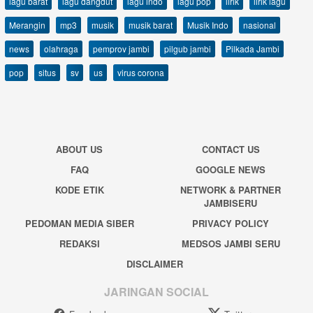
lagu barat
lagu dangdut
lagu indo
lagu pop
lirik
lirik lagu
Merangin
mp3
musik
musik barat
Musik Indo
nasional
news
olahraga
pemprov jambi
pilgub jambi
Pilkada Jambi
pop
situs
sv
us
virus corona
ABOUT US
CONTACT US
FAQ
GOOGLE NEWS
KODE ETIK
NETWORK & PARTNER
JAMBISERU
PEDOMAN MEDIA SIBER
PRIVACY POLICY
REDAKSI
MEDSOS JAMBI SERU
DISCLAIMER
JARINGAN SOCIAL