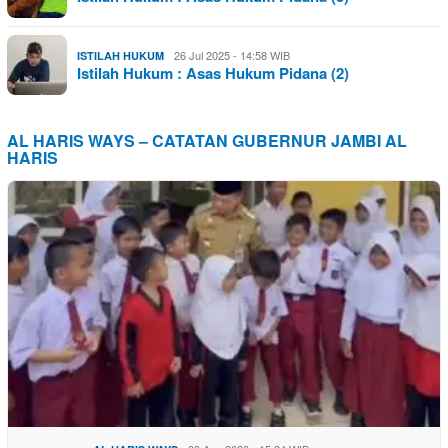
26 Jul 2025 - 14:58 WIB
ISTILAH HUKUM
Istilah Hukum : Asas Hukum Pidana (2)
AL HARIS WAYS – CATATAN GUBERNUR JAMBI AL
HARIS