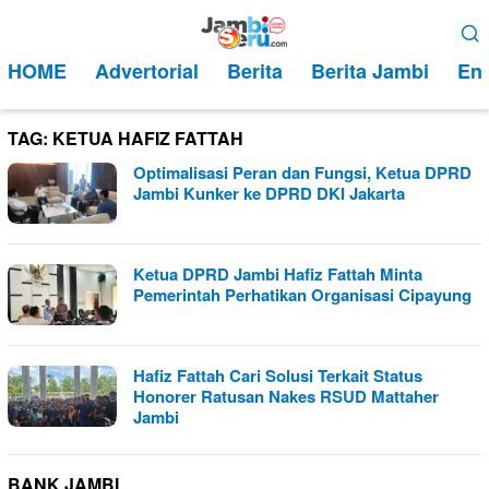
Loncat
Menu
ke
Mobile
HOME
Advertorial
Berita
Berita Jambi
Ent
konten
TAG:
KETUA HAFIZ FATTAH
Optimalisasi Peran dan Fungsi, Ketua DPRD
Jambi Kunker ke DPRD DKI Jakarta
Ketua DPRD Jambi Hafiz Fattah Minta
Pemerintah Perhatikan Organisasi Cipayung
Hafiz Fattah Cari Solusi Terkait Status
Honorer Ratusan Nakes RSUD Mattaher
Jambi
BANK JAMBI