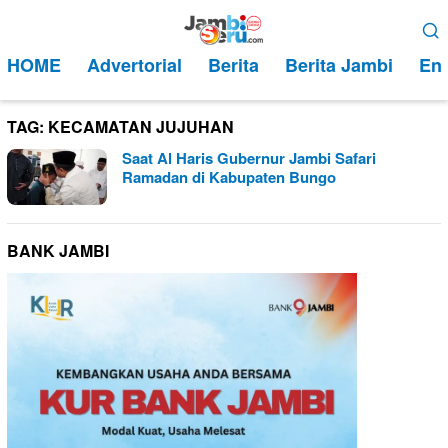
Loncat
Menu
ke
Mobile
HOME
Advertorial
Berita
Berita Jambi
Ent
konten
TAG:
KECAMATAN JUJUHAN
Saat Al Haris Gubernur Jambi Safari
Ramadan di Kabupaten Bungo
BANK JAMBI