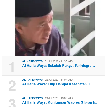
1
31 Jul 2026 - 11:35 WIB
AL HARIS WAYS
Al Haris Ways: Sekolah Rakyat Terintegra…
2
22 Jul 2026 - 14:07 WIB
AL HARIS WAYS
Al Haris Ways: Titip Derajat Kesehatan J…
3
19 Jul 2026 - 13:03 WIB
AL HARIS WAYS
Al Haris Ways: Kunjungan Wapres Gibran k…