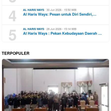
4
30 Jun 2026 - 15:50 WIB
AL HARIS WAYS
Al Haris Ways: Pesan untuk Diri Sendiri,…
5
28 Jun 2026 - 15:14 WIB
AL HARIS WAYS
Al Haris Ways : Pekan Kebudayaan Daerah …
TERPOPULER