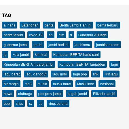
TAG
al haris
Batanghari
berita
Berita Jambi Hari Ini
berita terbaru
berita terkini
covid-19
en
film
fr
Gubernur Al Haris
gubernur jambi
jambi
jambi hari ini
jambiseru
jambiseru.com
jp
kota jambi
kriminal
Kumpulan BERITA haris-sani
Kumpulan BERITA muaro jambi
Kumpulan BERITA Tanjabbar
lagu
lagu barat
lagu dangdut
lagu indo
lagu pop
lirik
lirik lagu
Merangin
mp3
musik
musik barat
Musik Indo
nasional
news
olahraga
pemprov jambi
pilgub jambi
Pilkada Jambi
pop
situs
sv
us
virus corona