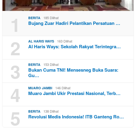
1
185 Dilihat
BERITA
Bujang Zuar Hadiri Pelantikan Persatuan …
2
163 Dilihat
AL HARIS WAYS
Al Haris Ways: Sekolah Rakyat Terintegra…
3
153 Dilihat
BERITA
Bukan Cuma TNI! Mensesneg Buka Suara:
Gu…
4
146 Dilihat
MUARO JAMBI
Muaro Jambi Ukir Prestasi Nasional, Terb…
5
138 Dilihat
BERITA
Revolusi Medis Indonesia! ITB Ganteng Ro…