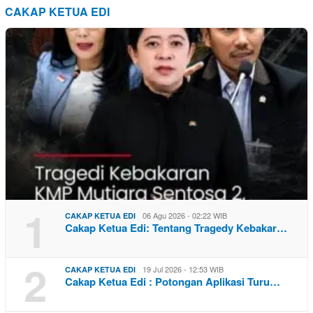
CAKAP KETUA EDI
1
06 Agu 2026 - 02:22 WIB
CAKAP KETUA EDI
Cakap Ketua Edi: Tentang Tragedy Kebakar…
2
19 Jul 2026 - 12:53 WIB
CAKAP KETUA EDI
Cakap Ketua Edi : Potongan Aplikasi Turu…