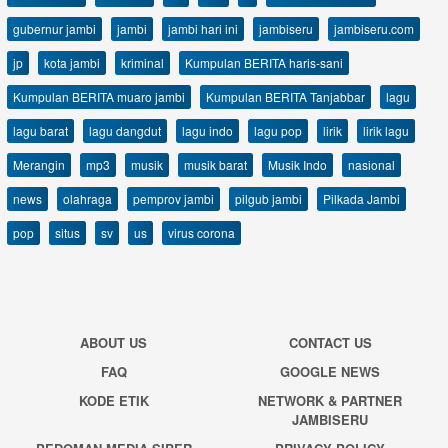
gubernur jambi
jambi
jambi hari ini
jambiseru
jambiseru.com
jp
kota jambi
kriminal
Kumpulan BERITA haris-sani
Kumpulan BERITA muaro jambi
Kumpulan BERITA Tanjabbar
lagu
lagu barat
lagu dangdut
lagu indo
lagu pop
lirik
lirik lagu
Merangin
mp3
musik
musik barat
Musik Indo
nasional
news
olahraga
pemprov jambi
pilgub jambi
Pilkada Jambi
pop
situs
sv
us
virus corona
ABOUT US
CONTACT US
FAQ
GOOGLE NEWS
KODE ETIK
NETWORK & PARTNER
JAMBISERU