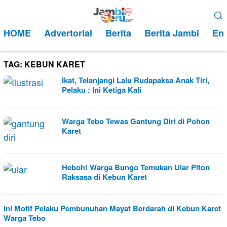
Loncat
Menu
ke
Mobile
HOME
Advertorial
Berita
Berita Jambi
Ent
konten
TAG:
KEBUN KARET
Ikat, Telanjangi Lalu Rudapaksa Anak Tiri,
Pelaku : Ini Ketiga Kali
Warga Tebo Tewas Gantung Diri di Pohon
Karet
Heboh! Warga Bungo Temukan Ular Piton
Raksasa di Kebun Karet
Ini Motif Pelaku Pembunuhan Mayat Berdarah di Kebun Karet
Warga Tebo