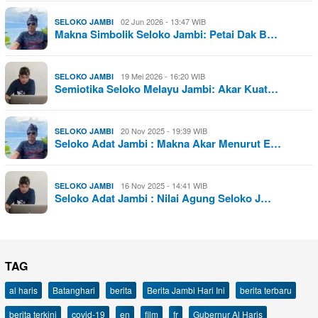
02 Jun 2026 - 13:47 WIB
SELOKO JAMBI
Makna Simbolik Seloko Jambi: Petai Dak B…
19 Mei 2026 - 16:20 WIB
SELOKO JAMBI
Semiotika Seloko Melayu Jambi: Akar Kuat…
20 Nov 2025 - 19:39 WIB
SELOKO JAMBI
Seloko Adat Jambi : Makna Akar Menurut E…
16 Nov 2025 - 14:41 WIB
SELOKO JAMBI
Seloko Adat Jambi : Nilai Agung Seloko J…
TAG
al haris
Batanghari
berita
Berita Jambi Hari Ini
berita terbaru
berita terkini
covid-19
en
film
fr
Gubernur Al Haris