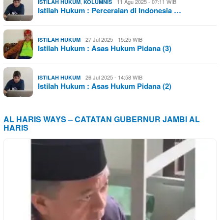
,
11 Agu 2025 - 07:11 WIB
ISTILAH HUKUM
KOLUMNIS
Istilah Hukum : Perceraian di Indonesia …
27 Jul 2025 - 15:25 WIB
ISTILAH HUKUM
Istilah Hukum : Asas Hukum Pidana (3)
26 Jul 2025 - 14:58 WIB
ISTILAH HUKUM
Istilah Hukum : Asas Hukum Pidana (2)
AL HARIS WAYS – CATATAN GUBERNUR JAMBI AL
HARIS