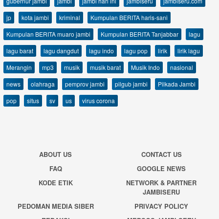
gubernur jambi
jambi
jambi hari ini
jambiseru
jambiseru.com
jp
kota jambi
kriminal
Kumpulan BERITA haris-sani
Kumpulan BERITA muaro jambi
Kumpulan BERITA Tanjabbar
lagu
lagu barat
lagu dangdut
lagu indo
lagu pop
lirik
lirik lagu
Merangin
mp3
musik
musik barat
Musik Indo
nasional
news
olahraga
pemprov jambi
pilgub jambi
Pilkada Jambi
pop
situs
sv
us
virus corona
ABOUT US
CONTACT US
FAQ
GOOGLE NEWS
KODE ETIK
NETWORK & PARTNER
JAMBISERU
PEDOMAN MEDIA SIBER
PRIVACY POLICY