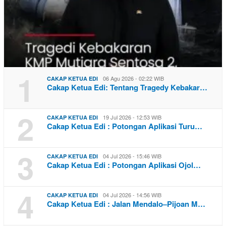
1
06 Agu 2026 - 02:22 WIB
CAKAP KETUA EDI
Cakap Ketua Edi: Tentang Tragedy Kebakar…
2
19 Jul 2026 - 12:53 WIB
CAKAP KETUA EDI
Cakap Ketua Edi : Potongan Aplikasi Turu…
3
04 Jul 2026 - 15:46 WIB
CAKAP KETUA EDI
Cakap Ketua Edi : Potongan Aplikasi Ojol…
4
04 Jul 2026 - 14:56 WIB
CAKAP KETUA EDI
Cakap Ketua Edi : Jalan Mendalo–Pijoan M…