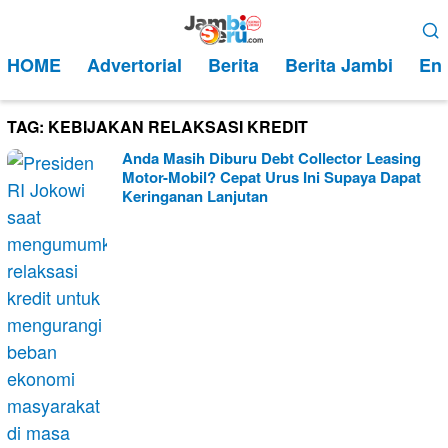
Loncat
Menu
ke
Mobile
HOME
Advertorial
Berita
Berita Jambi
Ent
konten
TAG:
KEBIJAKAN RELAKSASI KREDIT
Anda Masih Diburu Debt Collector Leasing
Motor-Mobil? Cepat Urus Ini Supaya Dapat
Keringanan Lanjutan