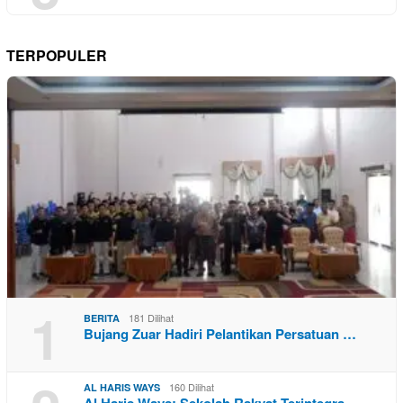
TERPOPULER
1
181 Dilihat
BERITA
Bujang Zuar Hadiri Pelantikan Persatuan …
160 Dilihat
AL HARIS WAYS