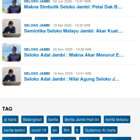
02 Jun 2026 - 13:47 WIB
SELOKO JAMBI
Makna Simbolik Seloko Jambi: Petai Dak B…
19 Mei 2026 - 16:20 WIB
SELOKO JAMBI
Semiotika Seloko Melayu Jambi: Akar Kuat…
20 Nov 2025 - 19:39 WIB
SELOKO JAMBI
Seloko Adat Jambi : Makna Akar Menurut E…
16 Nov 2025 - 14:41 WIB
SELOKO JAMBI
Seloko Adat Jambi : Nilai Agung Seloko J…
TAG
al haris
Batanghari
berita
Berita Jambi Hari Ini
berita terbaru
berita terkini
covid-19
en
film
fr
Gubernur Al Haris