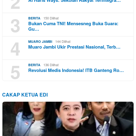
2
Al Haris Ways: Sekolah Rakyat Terintegra…
3
150 Dilihat
BERITA
Bukan Cuma TNI! Mensesneg Buka Suara:
Gu…
4
144 Dilihat
MUARO JAMBI
Muaro Jambi Ukir Prestasi Nasional, Terb…
5
136 Dilihat
BERITA
Revolusi Medis Indonesia! ITB Ganteng Ro…
CAKAP KETUA EDI