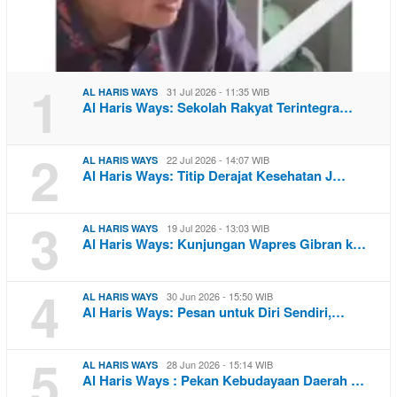
1
31 Jul 2026 - 11:35 WIB
AL HARIS WAYS
Al Haris Ways: Sekolah Rakyat Terintegra…
2
22 Jul 2026 - 14:07 WIB
AL HARIS WAYS
Al Haris Ways: Titip Derajat Kesehatan J…
3
19 Jul 2026 - 13:03 WIB
AL HARIS WAYS
Al Haris Ways: Kunjungan Wapres Gibran k…
4
30 Jun 2026 - 15:50 WIB
AL HARIS WAYS
Al Haris Ways: Pesan untuk Diri Sendiri,…
5
28 Jun 2026 - 15:14 WIB
AL HARIS WAYS
Al Haris Ways : Pekan Kebudayaan Daerah …