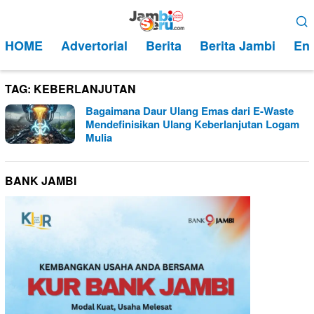
Loncat
Menu
ke
Mobile
HOME
Advertorial
Berita
Berita Jambi
Ent
konten
TAG:
KEBERLANJUTAN
Bagaimana Daur Ulang Emas dari E-Waste
Mendefinisikan Ulang Keberlanjutan Logam
Mulia
BANK JAMBI