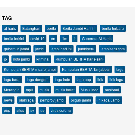
TAG
al haris
Batanghari
berita
Berita Jambi Hari Ini
berita terbaru
berita terkini
covid-19
en
film
fr
Gubernur Al Haris
gubernur jambi
jambi
jambi hari ini
jambiseru
jambiseru.com
jp
kota jambi
kriminal
Kumpulan BERITA haris-sani
Kumpulan BERITA muaro jambi
Kumpulan BERITA Tanjabbar
lagu
lagu barat
lagu dangdut
lagu indo
lagu pop
lirik
lirik lagu
Merangin
mp3
musik
musik barat
Musik Indo
nasional
news
olahraga
pemprov jambi
pilgub jambi
Pilkada Jambi
pop
situs
sv
us
virus corona