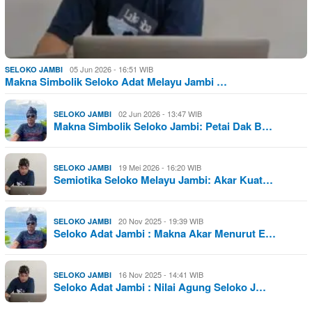
05 Jun 2026 - 16:51 WIB
SELOKO JAMBI
Makna Simbolik Seloko Adat Melayu Jambi …
02 Jun 2026 - 13:47 WIB
SELOKO JAMBI
Makna Simbolik Seloko Jambi: Petai Dak B…
19 Mei 2026 - 16:20 WIB
SELOKO JAMBI
Semiotika Seloko Melayu Jambi: Akar Kuat…
20 Nov 2025 - 19:39 WIB
SELOKO JAMBI
Seloko Adat Jambi : Makna Akar Menurut E…
16 Nov 2025 - 14:41 WIB
SELOKO JAMBI
Seloko Adat Jambi : Nilai Agung Seloko J…