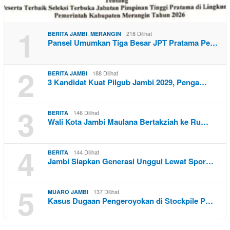
1
,
218 Dilihat
BERITA JAMBI
MERANGIN
Pansel Umumkan Tiga Besar JPT Pratama Pe…
2
188 Dilihat
BERITA JAMBI
3 Kandidat Kuat Pilgub Jambi 2029, Penga…
3
146 Dilihat
BERITA
Wali Kota Jambi Maulana Bertakziah ke Ru…
4
144 Dilihat
BERITA
Jambi Siapkan Generasi Unggul Lewat Spor…
5
137 Dilihat
MUARO JAMBI
Kasus Dugaan Pengeroyokan di Stockpile P…