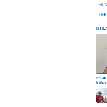
-
FIL
-
TEK
ISTI
ISTILA
Istila