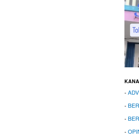
KANA
-
ADV
-
BER
-
BER
-
OPI