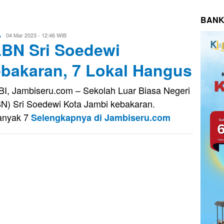
BANK
Eri
04 Mar 2023 - 12:46 WIB
A
BN Sri Soedewi
Saputra
bakaran, 7 Lokal Hangus
I, Jambiseru.com – Sekolah Luar Biasa Negeri
N) Sri Soedewi Kota Jambi kebakaran.
anyak 7
Selengkapnya di Jambiseru.com