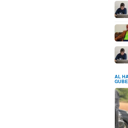
AL H
GUBE