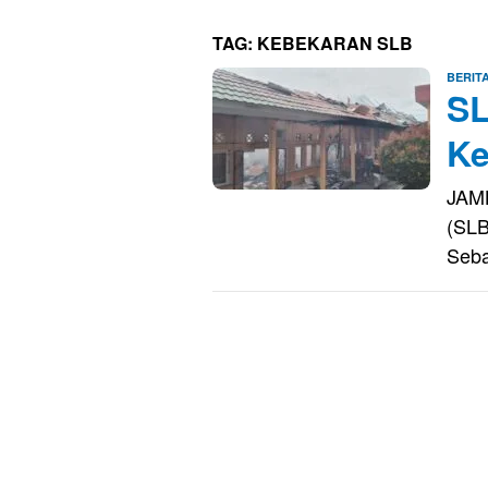
TAG:
KEBEKARAN SLB
BERIT
SL
Ke
JAMB
(SLB
Seb