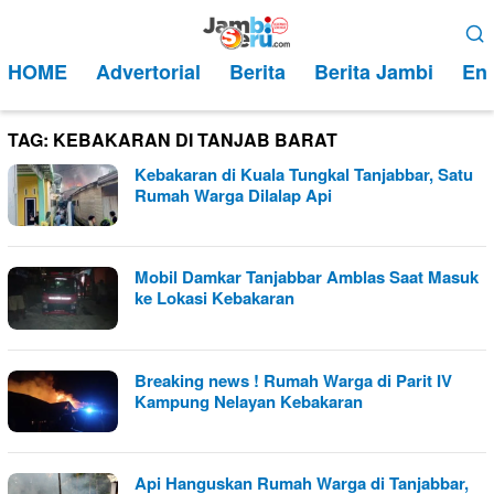
Loncat
Menu
ke
Mobile
HOME
Advertorial
Berita
Berita Jambi
Ent
konten
TAG:
KEBAKARAN DI TANJAB BARAT
Kebakaran di Kuala Tungkal Tanjabbar, Satu
Rumah Warga Dilalap Api
Mobil Damkar Tanjabbar Amblas Saat Masuk
ke Lokasi Kebakaran
Breaking news ! Rumah Warga di Parit IV
Kampung Nelayan Kebakaran
Api Hanguskan Rumah Warga di Tanjabbar,