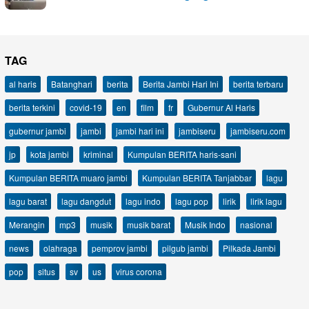
TAG
al haris
Batanghari
berita
Berita Jambi Hari Ini
berita terbaru
berita terkini
covid-19
en
film
fr
Gubernur Al Haris
gubernur jambi
jambi
jambi hari ini
jambiseru
jambiseru.com
jp
kota jambi
kriminal
Kumpulan BERITA haris-sani
Kumpulan BERITA muaro jambi
Kumpulan BERITA Tanjabbar
lagu
lagu barat
lagu dangdut
lagu indo
lagu pop
lirik
lirik lagu
Merangin
mp3
musik
musik barat
Musik Indo
nasional
news
olahraga
pemprov jambi
pilgub jambi
Pilkada Jambi
pop
situs
sv
us
virus corona