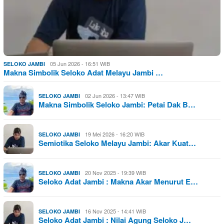
05 Jun 2026 - 16:51 WIB
SELOKO JAMBI
Makna Simbolik Seloko Adat Melayu Jambi …
02 Jun 2026 - 13:47 WIB
SELOKO JAMBI
Makna Simbolik Seloko Jambi: Petai Dak B…
19 Mei 2026 - 16:20 WIB
SELOKO JAMBI
Semiotika Seloko Melayu Jambi: Akar Kuat…
20 Nov 2025 - 19:39 WIB
SELOKO JAMBI
Seloko Adat Jambi : Makna Akar Menurut E…
16 Nov 2025 - 14:41 WIB
SELOKO JAMBI
Seloko Adat Jambi : Nilai Agung Seloko J…