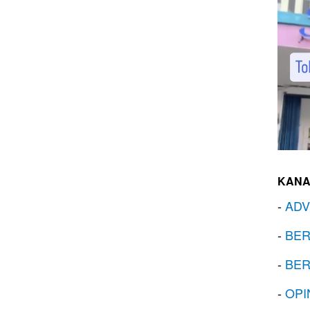
KANA
-
ADV
-
BER
-
BER
-
OPI