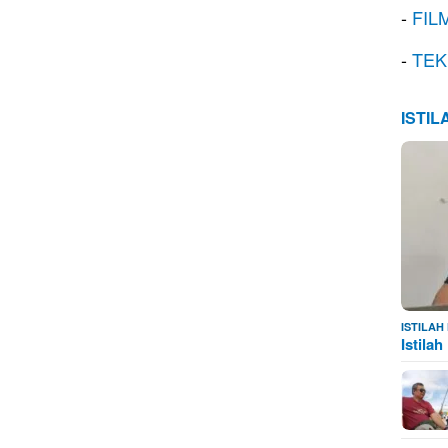
-
FIL
-
TEK
ISTI
ISTILA
Istila