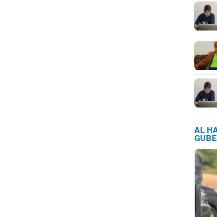
AL H
GUBE