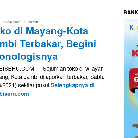
BANK
Eri
20 Mar 2021 - 10:50 WIB
ko di Mayang-Kota
Saputra
mbi Terbakar, Begini
onologisnya
ISERU.COM — Sejumlah toko di wilayah
ng, Kota Jambi dilaporkan terbakar, Sabtu
3/2021) sekitar pukul
Selengkapnya di
biseru.com