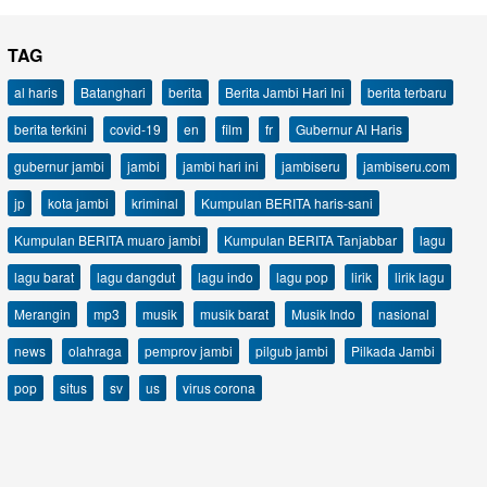
TAG
al haris
Batanghari
berita
Berita Jambi Hari Ini
berita terbaru
berita terkini
covid-19
en
film
fr
Gubernur Al Haris
gubernur jambi
jambi
jambi hari ini
jambiseru
jambiseru.com
jp
kota jambi
kriminal
Kumpulan BERITA haris-sani
Kumpulan BERITA muaro jambi
Kumpulan BERITA Tanjabbar
lagu
lagu barat
lagu dangdut
lagu indo
lagu pop
lirik
lirik lagu
Merangin
mp3
musik
musik barat
Musik Indo
nasional
news
olahraga
pemprov jambi
pilgub jambi
Pilkada Jambi
pop
situs
sv
us
virus corona