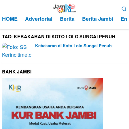
Loncat
Menu
ke
Mobile
HOME
Advertorial
Berita
Berita Jambi
Ent
konten
TAG:
KEBAKARAN DI KOTO LOLO SUNGAI PENUH
Kebakaran di Koto Lolo Sungai Penuh
BANK JAMBI