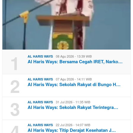
1
08 Agu 2026 - 13:39 WIB
AL HARIS WAYS
Al Haris Ways: Bersama Cegah IRET, Narko…
2
07 Agu 2026 - 14:11 WIB
AL HARIS WAYS
Al Haris Ways: Sekolah Rakyat di Bungo H…
3
31 Jul 2026 - 11:35 WIB
AL HARIS WAYS
Al Haris Ways: Sekolah Rakyat Terintegra…
4
22 Jul 2026 - 14:07 WIB
AL HARIS WAYS
Al Haris Ways: Titip Derajat Kesehatan J…