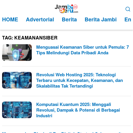
Loncat
Menu
ke
Mobile
HOME
Advertorial
Berita
Berita Jambi
Ent
konten
TAG:
KEAMANANSIBER
Menguasai Keamanan Siber untuk Pemula: 7
Tips Melindungi Data Pribadi Anda
Revolusi Web Hosting 2025: Teknologi
Terbaru untuk Kecepatan, Keamanan, dan
Skalabilitas Tak Tertandingi
Komputasi Kuantum 2025: Menggali
Revolusi, Dampak & Potensi di Berbagai
Industri