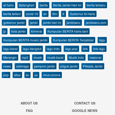
al haris
Batanghari
berita
Berita Jambi Hari Ini
berita terbaru
berita terkini
covid-19
en
film
fr
Gubernur Al Haris
gubernur jambi
jambi
jambi hari ini
jambiseru
jambiseru.com
jp
kota jambi
kriminal
Kumpulan BERITA haris-sani
Kumpulan BERITA muaro jambi
Kumpulan BERITA Tanjabbar
lagu
lagu barat
lagu dangdut
lagu indo
lagu pop
lirik
lirik lagu
Merangin
mp3
musik
musik barat
Musik Indo
nasional
news
olahraga
pemprov jambi
pilgub jambi
Pilkada Jambi
pop
situs
sv
us
virus corona
ABOUT US
CONTACT US
FAQ
GOOGLE NEWS