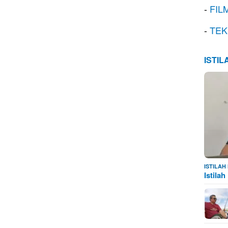
-
FIL
-
TEK
ISTI
ISTILA
Istila