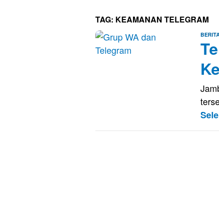
TAG:
KEAMANAN TELEGRAM
BERIT
Te
K
Jamb
ters
Sel