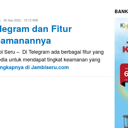
BANK
Eri
30 Sep 2022 - 15:13 WIB
A
legram dan Fitur
Saputra
eamanannya
i Seru – Di Telegram ada berbagai fitur yang
edia untuk mendapat tingkat keamanan yang
engkapnya di Jambiseru.com