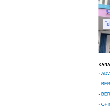
KANA
-
ADV
-
BER
-
BER
-
OPI