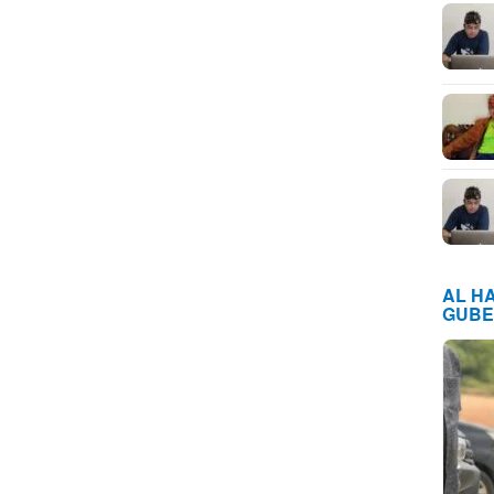
AL H
GUBE