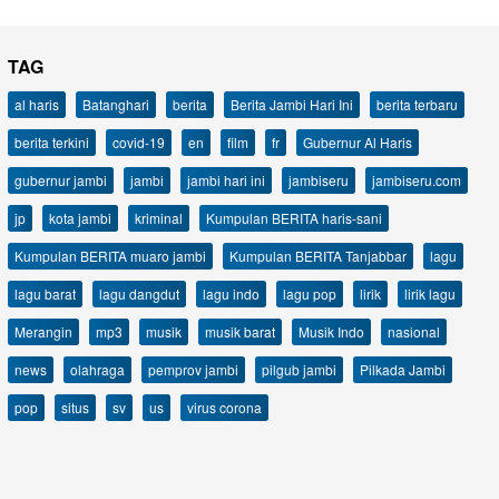
TAG
al haris
Batanghari
berita
Berita Jambi Hari Ini
berita terbaru
berita terkini
covid-19
en
film
fr
Gubernur Al Haris
gubernur jambi
jambi
jambi hari ini
jambiseru
jambiseru.com
jp
kota jambi
kriminal
Kumpulan BERITA haris-sani
Kumpulan BERITA muaro jambi
Kumpulan BERITA Tanjabbar
lagu
lagu barat
lagu dangdut
lagu indo
lagu pop
lirik
lirik lagu
Merangin
mp3
musik
musik barat
Musik Indo
nasional
news
olahraga
pemprov jambi
pilgub jambi
Pilkada Jambi
pop
situs
sv
us
virus corona