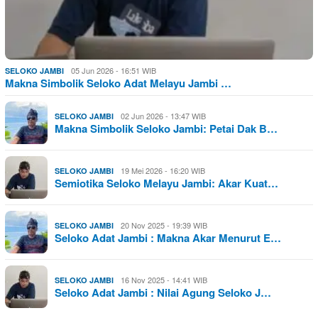
05 Jun 2026 - 16:51 WIB
SELOKO JAMBI
Makna Simbolik Seloko Adat Melayu Jambi …
02 Jun 2026 - 13:47 WIB
SELOKO JAMBI
Makna Simbolik Seloko Jambi: Petai Dak B…
19 Mei 2026 - 16:20 WIB
SELOKO JAMBI
Semiotika Seloko Melayu Jambi: Akar Kuat…
20 Nov 2025 - 19:39 WIB
SELOKO JAMBI
Seloko Adat Jambi : Makna Akar Menurut E…
16 Nov 2025 - 14:41 WIB
SELOKO JAMBI
Seloko Adat Jambi : Nilai Agung Seloko J…