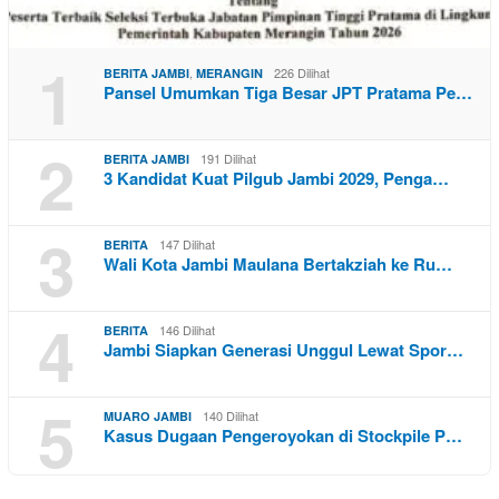
1
,
226 Dilihat
BERITA JAMBI
MERANGIN
Pansel Umumkan Tiga Besar JPT Pratama Pe…
2
191 Dilihat
BERITA JAMBI
3 Kandidat Kuat Pilgub Jambi 2029, Penga…
3
147 Dilihat
BERITA
Wali Kota Jambi Maulana Bertakziah ke Ru…
4
146 Dilihat
BERITA
Jambi Siapkan Generasi Unggul Lewat Spor…
5
140 Dilihat
MUARO JAMBI
Kasus Dugaan Pengeroyokan di Stockpile P…