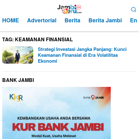
Loncat
Menu
ke
Mobile
HOME
Advertorial
Berita
Berita Jambi
Ent
konten
TAG:
KEAMANAN FINANSIAL
Strategi Investasi Jangka Panjang: Kunci
Keamanan Finansial di Era Volatilitas
Ekonomi
BANK JAMBI