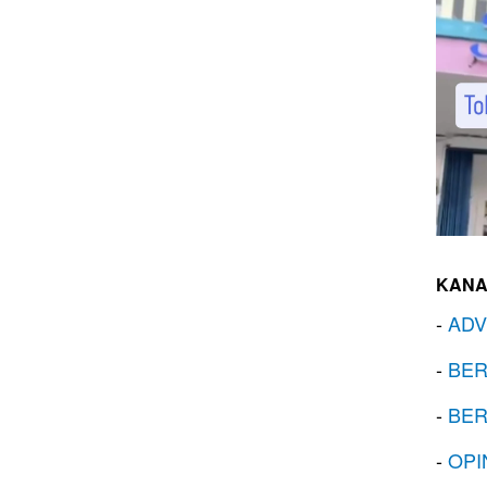
KANA
-
ADV
-
BER
-
BER
-
OPI