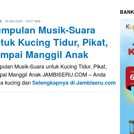
BANK
Eri
16 Mei 2020 - 10:07 WIB
G
mpulan Musik-Suara
Saputra
tuk Kucing Tidur, Pikat,
mpai Manggil Anak
ulan Musik-Suara untuk Kucing Tidur, Pikat,
pai Manggil Anak JAMBISERU.COM – Anda
a kucing dan
Selengkapnya di Jambiseru.com