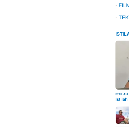
-
FIL
-
TEK
ISTI
ISTILA
Istila