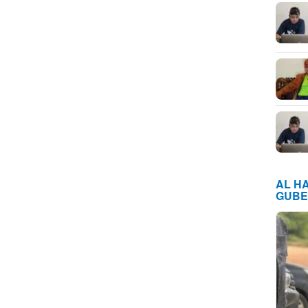
AL H
GUBE