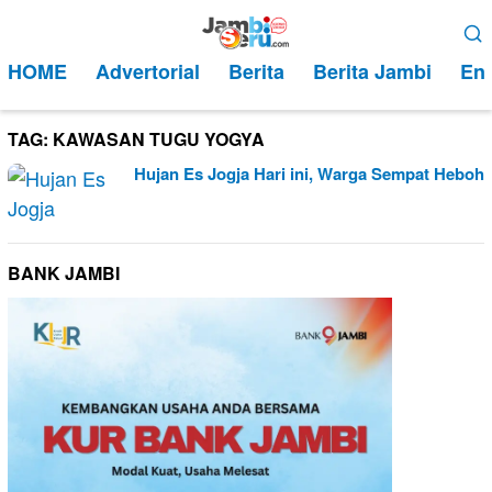
Loncat
Menu
ke
Mobile
HOME
Advertorial
Berita
Berita Jambi
Ent
konten
TAG:
KAWASAN TUGU YOGYA
Hujan Es Jogja Hari ini, Warga Sempat Heboh
BANK JAMBI