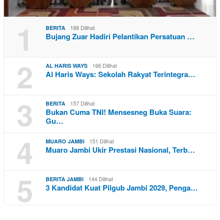
1
188 Dilihat
BERITA
Bujang Zuar Hadiri Pelantikan Persatuan …
2
166 Dilihat
AL HARIS WAYS
Al Haris Ways: Sekolah Rakyat Terintegra…
3
157 Dilihat
BERITA
Bukan Cuma TNI! Mensesneg Buka Suara:
Gu…
4
151 Dilihat
MUARO JAMBI
Muaro Jambi Ukir Prestasi Nasional, Terb…
5
144 Dilihat
BERITA JAMBI
3 Kandidat Kuat Pilgub Jambi 2029, Penga…