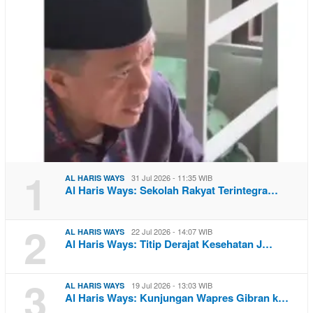
1
31 Jul 2026 - 11:35 WIB
AL HARIS WAYS
Al Haris Ways: Sekolah Rakyat Terintegra…
2
22 Jul 2026 - 14:07 WIB
AL HARIS WAYS
Al Haris Ways: Titip Derajat Kesehatan J…
3
19 Jul 2026 - 13:03 WIB
AL HARIS WAYS
Al Haris Ways: Kunjungan Wapres Gibran k…