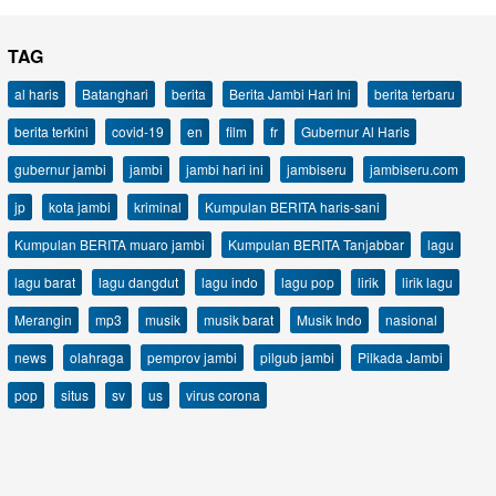
TAG
al haris
Batanghari
berita
Berita Jambi Hari Ini
berita terbaru
berita terkini
covid-19
en
film
fr
Gubernur Al Haris
gubernur jambi
jambi
jambi hari ini
jambiseru
jambiseru.com
jp
kota jambi
kriminal
Kumpulan BERITA haris-sani
Kumpulan BERITA muaro jambi
Kumpulan BERITA Tanjabbar
lagu
lagu barat
lagu dangdut
lagu indo
lagu pop
lirik
lirik lagu
Merangin
mp3
musik
musik barat
Musik Indo
nasional
news
olahraga
pemprov jambi
pilgub jambi
Pilkada Jambi
pop
situs
sv
us
virus corona