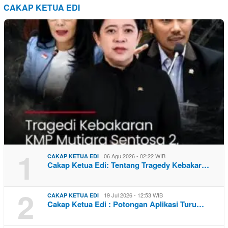
CAKAP KETUA EDI
1
06 Agu 2026 - 02:22 WIB
CAKAP KETUA EDI
Cakap Ketua Edi: Tentang Tragedy Kebakar…
2
19 Jul 2026 - 12:53 WIB
CAKAP KETUA EDI
Cakap Ketua Edi : Potongan Aplikasi Turu…