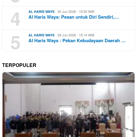
4
30 Jun 2026 - 15:50 WIB
AL HARIS WAYS
Al Haris Ways: Pesan untuk Diri Sendiri,…
5
28 Jun 2026 - 15:14 WIB
AL HARIS WAYS
Al Haris Ways : Pekan Kebudayaan Daerah …
TERPOPULER