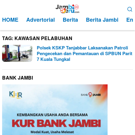
Loncat
Menu
ke
Mobile
HOME
Advertorial
Berita
Berita Jambi
Ent
konten
TAG:
KAWASAN PELABUHAN
Polsek KSKP Tanjabbar Laksanakan Patroli
Pengecekan dan Pemantauan di SPBUN Parit
7 Kuala Tungkal
BANK JAMBI