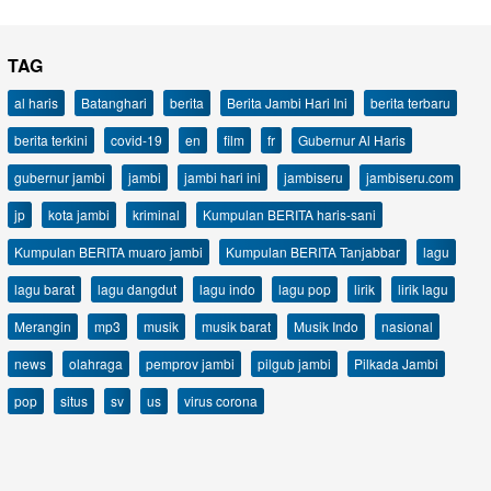
TAG
al haris
Batanghari
berita
Berita Jambi Hari Ini
berita terbaru
berita terkini
covid-19
en
film
fr
Gubernur Al Haris
gubernur jambi
jambi
jambi hari ini
jambiseru
jambiseru.com
jp
kota jambi
kriminal
Kumpulan BERITA haris-sani
Kumpulan BERITA muaro jambi
Kumpulan BERITA Tanjabbar
lagu
lagu barat
lagu dangdut
lagu indo
lagu pop
lirik
lirik lagu
Merangin
mp3
musik
musik barat
Musik Indo
nasional
news
olahraga
pemprov jambi
pilgub jambi
Pilkada Jambi
pop
situs
sv
us
virus corona