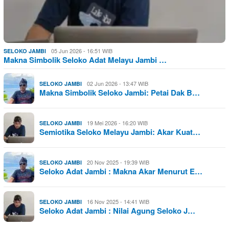
05 Jun 2026 - 16:51 WIB
SELOKO JAMBI
Makna Simbolik Seloko Adat Melayu Jambi …
02 Jun 2026 - 13:47 WIB
SELOKO JAMBI
Makna Simbolik Seloko Jambi: Petai Dak B…
19 Mei 2026 - 16:20 WIB
SELOKO JAMBI
Semiotika Seloko Melayu Jambi: Akar Kuat…
20 Nov 2025 - 19:39 WIB
SELOKO JAMBI
Seloko Adat Jambi : Makna Akar Menurut E…
16 Nov 2025 - 14:41 WIB
SELOKO JAMBI
Seloko Adat Jambi : Nilai Agung Seloko J…