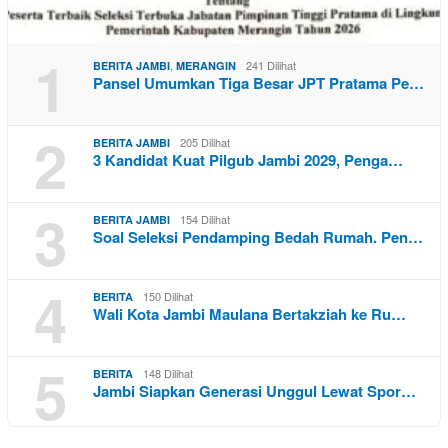
1
,
241 Dilihat
BERITA JAMBI
MERANGIN
Pansel Umumkan Tiga Besar JPT Pratama Pe…
2
205 Dilihat
BERITA JAMBI
3 Kandidat Kuat Pilgub Jambi 2029, Penga…
3
154 Dilihat
BERITA JAMBI
Soal Seleksi Pendamping Bedah Rumah. Pen…
4
150 Dilihat
BERITA
Wali Kota Jambi Maulana Bertakziah ke Ru…
5
148 Dilihat
BERITA
Jambi Siapkan Generasi Unggul Lewat Spor…