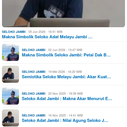
05 Jun 2026 - 16:51 WIB
SELOKO JAMBI
Makna Simbolik Seloko Adat Melayu Jambi …
02 Jun 2026 - 13:47 WIB
SELOKO JAMBI
Makna Simbolik Seloko Jambi: Petai Dak B…
19 Mei 2026 - 16:20 WIB
SELOKO JAMBI
Semiotika Seloko Melayu Jambi: Akar Kuat…
20 Nov 2025 - 19:39 WIB
SELOKO JAMBI
Seloko Adat Jambi : Makna Akar Menurut E…
16 Nov 2025 - 14:41 WIB
SELOKO JAMBI
Seloko Adat Jambi : Nilai Agung Seloko J…