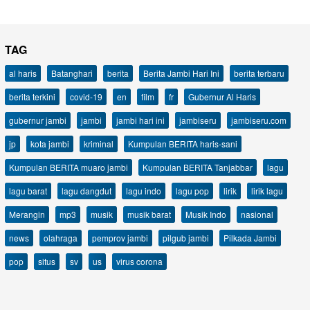
TAG
al haris
Batanghari
berita
Berita Jambi Hari Ini
berita terbaru
berita terkini
covid-19
en
film
fr
Gubernur Al Haris
gubernur jambi
jambi
jambi hari ini
jambiseru
jambiseru.com
jp
kota jambi
kriminal
Kumpulan BERITA haris-sani
Kumpulan BERITA muaro jambi
Kumpulan BERITA Tanjabbar
lagu
lagu barat
lagu dangdut
lagu indo
lagu pop
lirik
lirik lagu
Merangin
mp3
musik
musik barat
Musik Indo
nasional
news
olahraga
pemprov jambi
pilgub jambi
Pilkada Jambi
pop
situs
sv
us
virus corona