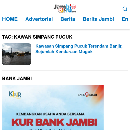
Loncat
Menu
ke
Mobile
HOME
Advertorial
Berita
Berita Jambi
Ent
konten
TAG:
KAWAN SIMPANG PUCUK
Kawasan Simpang Pucuk Terendam Banjir,
Sejumlah Kendaraan Mogok
BANK JAMBI