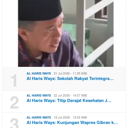
1
31 Jul 2026 - 11:35 WIB
AL HARIS WAYS
Al Haris Ways: Sekolah Rakyat Terintegra…
2
22 Jul 2026 - 14:07 WIB
AL HARIS WAYS
Al Haris Ways: Titip Derajat Kesehatan J…
3
19 Jul 2026 - 13:03 WIB
AL HARIS WAYS
Al Haris Ways: Kunjungan Wapres Gibran k…