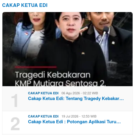
CAKAP KETUA EDI
1
06 Agu 2026 - 02:22 WIB
CAKAP KETUA EDI
Cakap Ketua Edi: Tentang Tragedy Kebakar…
2
19 Jul 2026 - 12:53 WIB
CAKAP KETUA EDI
Cakap Ketua Edi : Potongan Aplikasi Turu…