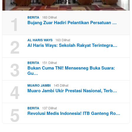
1
183 Dilihat
BERITA
Bujang Zuar Hadiri Pelantikan Persatuan …
2
163 Dilihat
AL HARIS WAYS
Al Haris Ways: Sekolah Rakyat Terintegra…
3
151 Dilihat
BERITA
Bukan Cuma TNI! Mensesneg Buka Suara:
Gu…
4
145 Dilihat
MUARO JAMBI
Muaro Jambi Ukir Prestasi Nasional, Terb…
5
137 Dilihat
BERITA
Revolusi Medis Indonesia! ITB Ganteng Ro…