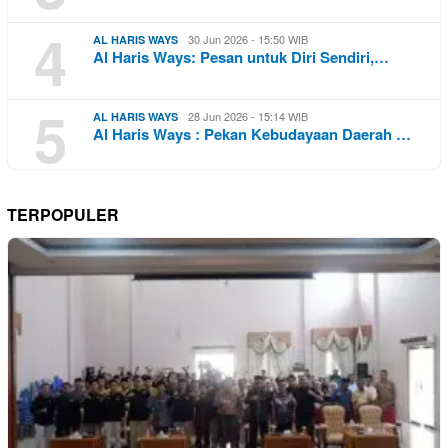
4
30 Jun 2026 - 15:50 WIB
AL HARIS WAYS
Al Haris Ways: Pesan untuk Diri Sendiri,…
5
28 Jun 2026 - 15:14 WIB
AL HARIS WAYS
Al Haris Ways : Pekan Kebudayaan Daerah …
TERPOPULER