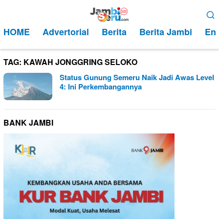
Loncat
Menu
ke
Mobile
HOME
Advertorial
Berita
Berita Jambi
Ent
konten
TAG:
KAWAH JONGGRING SELOKO
Status Gunung Semeru Naik Jadi Awas Level
4: Ini Perkembangannya
BANK JAMBI