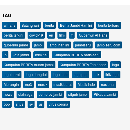
TAG
al haris
Batanghari
berita
Berita Jambi Hari Ini
berita terbaru
berita terkini
covid-19
en
film
fr
Gubernur Al Haris
gubernur jambi
jambi
jambi hari ini
jambiseru
jambiseru.com
jp
kota jambi
kriminal
Kumpulan BERITA haris-sani
Kumpulan BERITA muaro jambi
Kumpulan BERITA Tanjabbar
lagu
lagu barat
lagu dangdut
lagu indo
lagu pop
lirik
lirik lagu
Merangin
mp3
musik
musik barat
Musik Indo
nasional
news
olahraga
pemprov jambi
pilgub jambi
Pilkada Jambi
pop
situs
sv
us
virus corona