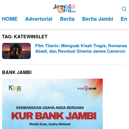
Loncat
Menu
ke
Mobile
HOME
Advertorial
Berita
Berita Jambi
Ent
konten
TAG:
KATEWINSLET
Film Titanic: Menguak Kisah Tragis, Romansa
Abadi, dan Revolusi Sinema James Cameron
BANK JAMBI