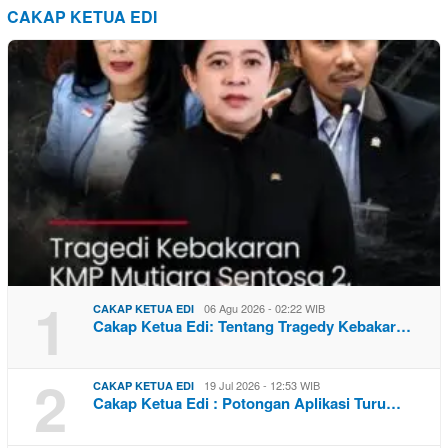
CAKAP KETUA EDI
1
06 Agu 2026 - 02:22 WIB
CAKAP KETUA EDI
Cakap Ketua Edi: Tentang Tragedy Kebakar…
2
19 Jul 2026 - 12:53 WIB
CAKAP KETUA EDI
Cakap Ketua Edi : Potongan Aplikasi Turu…