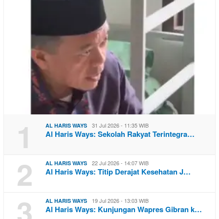
1
31 Jul 2026 - 11:35 WIB
AL HARIS WAYS
Al Haris Ways: Sekolah Rakyat Terintegra…
2
22 Jul 2026 - 14:07 WIB
AL HARIS WAYS
Al Haris Ways: Titip Derajat Kesehatan J…
3
19 Jul 2026 - 13:03 WIB
AL HARIS WAYS
Al Haris Ways: Kunjungan Wapres Gibran k…