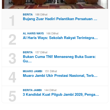
1
188 Dilihat
BERITA
Bujang Zuar Hadiri Pelantikan Persatuan …
2
166 Dilihat
AL HARIS WAYS
Al Haris Ways: Sekolah Rakyat Terintegra…
3
157 Dilihat
BERITA
Bukan Cuma TNI! Mensesneg Buka Suara:
Gu…
4
151 Dilihat
MUARO JAMBI
Muaro Jambi Ukir Prestasi Nasional, Terb…
5
144 Dilihat
BERITA JAMBI
3 Kandidat Kuat Pilgub Jambi 2029, Penga…