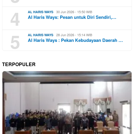
4
30 Jun 2026 - 15:50 WIB
AL HARIS WAYS
Al Haris Ways: Pesan untuk Diri Sendiri,…
5
28 Jun 2026 - 15:14 WIB
AL HARIS WAYS
Al Haris Ways : Pekan Kebudayaan Daerah …
TERPOPULER