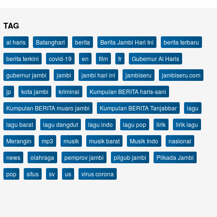
TAG
al haris
Batanghari
berita
Berita Jambi Hari Ini
berita terbaru
berita terkini
covid-19
en
film
fr
Gubernur Al Haris
gubernur jambi
jambi
jambi hari ini
jambiseru
jambiseru.com
jp
kota jambi
kriminal
Kumpulan BERITA haris-sani
Kumpulan BERITA muaro jambi
Kumpulan BERITA Tanjabbar
lagu
lagu barat
lagu dangdut
lagu indo
lagu pop
lirik
lirik lagu
Merangin
mp3
musik
musik barat
Musik Indo
nasional
news
olahraga
pemprov jambi
pilgub jambi
Pilkada Jambi
pop
situs
sv
us
virus corona