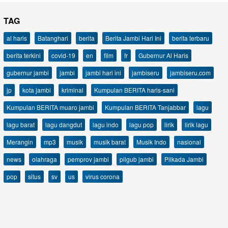
TAG
al haris
Batanghari
berita
Berita Jambi Hari Ini
berita terbaru
berita terkini
covid-19
en
film
fr
Gubernur Al Haris
gubernur jambi
jambi
jambi hari ini
jambiseru
jambiseru.com
jp
kota jambi
kriminal
Kumpulan BERITA haris-sani
Kumpulan BERITA muaro jambi
Kumpulan BERITA Tanjabbar
lagu
lagu barat
lagu dangdut
lagu indo
lagu pop
lirik
lirik lagu
Merangin
mp3
musik
musik barat
Musik Indo
nasional
news
olahraga
pemprov jambi
pilgub jambi
Pilkada Jambi
pop
situs
sv
us
virus corona