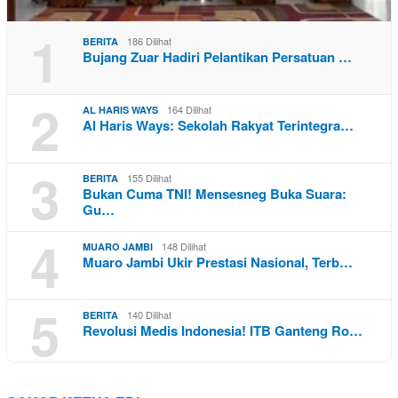
1
186 Dilihat
BERITA
Bujang Zuar Hadiri Pelantikan Persatuan …
2
164 Dilihat
AL HARIS WAYS
Al Haris Ways: Sekolah Rakyat Terintegra…
3
155 Dilihat
BERITA
Bukan Cuma TNI! Mensesneg Buka Suara:
Gu…
4
148 Dilihat
MUARO JAMBI
Muaro Jambi Ukir Prestasi Nasional, Terb…
5
140 Dilihat
BERITA
Revolusi Medis Indonesia! ITB Ganteng Ro…