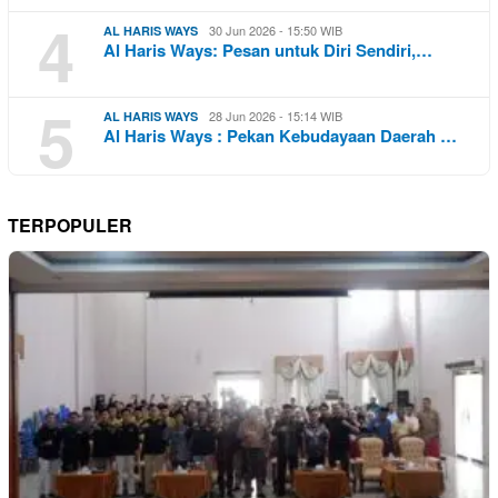
4
30 Jun 2026 - 15:50 WIB
AL HARIS WAYS
Al Haris Ways: Pesan untuk Diri Sendiri,…
5
28 Jun 2026 - 15:14 WIB
AL HARIS WAYS
Al Haris Ways : Pekan Kebudayaan Daerah …
TERPOPULER