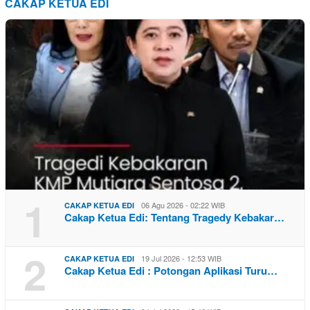
CAKAP KETUA EDI
1
06 Agu 2026 - 02:22 WIB
CAKAP KETUA EDI
Cakap Ketua Edi: Tentang Tragedy Kebakar…
2
19 Jul 2026 - 12:53 WIB
CAKAP KETUA EDI
Cakap Ketua Edi : Potongan Aplikasi Turu…