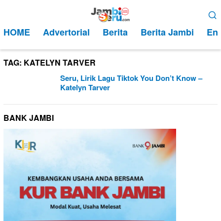
Loncat
Menu
ke
Mobile
HOME
Advertorial
Berita
Berita Jambi
Ent
konten
TAG:
KATELYN TARVER
Seru, Lirik Lagu Tiktok You Don’t Know –
Katelyn Tarver
BANK JAMBI