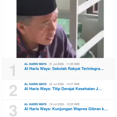
1
31 Jul 2026 - 11:35 WIB
AL HARIS WAYS
Al Haris Ways: Sekolah Rakyat Terintegra…
2
22 Jul 2026 - 14:07 WIB
AL HARIS WAYS
Al Haris Ways: Titip Derajat Kesehatan J…
3
19 Jul 2026 - 13:03 WIB
AL HARIS WAYS
Al Haris Ways: Kunjungan Wapres Gibran k…