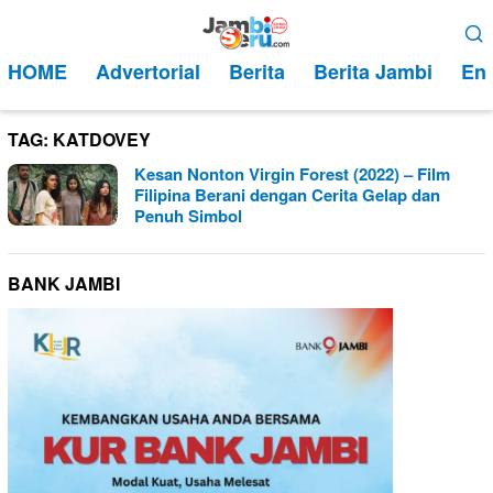
Loncat
Menu
ke
Mobile
HOME
Advertorial
Berita
Berita Jambi
Ent
konten
TAG:
KATDOVEY
Kesan Nonton Virgin Forest (2022) – Film
Filipina Berani dengan Cerita Gelap dan
Penuh Simbol
BANK JAMBI