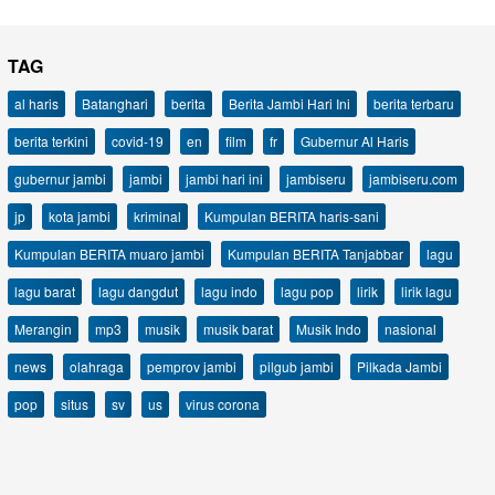
TAG
al haris
Batanghari
berita
Berita Jambi Hari Ini
berita terbaru
berita terkini
covid-19
en
film
fr
Gubernur Al Haris
gubernur jambi
jambi
jambi hari ini
jambiseru
jambiseru.com
jp
kota jambi
kriminal
Kumpulan BERITA haris-sani
Kumpulan BERITA muaro jambi
Kumpulan BERITA Tanjabbar
lagu
lagu barat
lagu dangdut
lagu indo
lagu pop
lirik
lirik lagu
Merangin
mp3
musik
musik barat
Musik Indo
nasional
news
olahraga
pemprov jambi
pilgub jambi
Pilkada Jambi
pop
situs
sv
us
virus corona