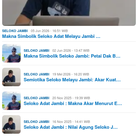
05 Jun 2026 - 16:51 WIB
SELOKO JAMBI
Makna Simbolik Seloko Adat Melayu Jambi …
02 Jun 2026 - 13:47 WIB
SELOKO JAMBI
Makna Simbolik Seloko Jambi: Petai Dak B…
19 Mei 2026 - 16:20 WIB
SELOKO JAMBI
Semiotika Seloko Melayu Jambi: Akar Kuat…
20 Nov 2025 - 19:39 WIB
SELOKO JAMBI
Seloko Adat Jambi : Makna Akar Menurut E…
16 Nov 2025 - 14:41 WIB
SELOKO JAMBI
Seloko Adat Jambi : Nilai Agung Seloko J…