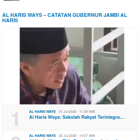
AL HARIS WAYS – CATATAN GUBERNUR JAMBI AL
HARIS
1
31 Jul 2026 - 11:35 WIB
AL HARIS WAYS
Al Haris Ways: Sekolah Rakyat Terintegra…
22 Jul 2026 - 14:07 WIB
AL HARIS WAYS