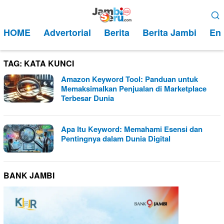
Loncat
Menu
ke
Mobile
HOME
Advertorial
Berita
Berita Jambi
Ent
konten
TAG:
KATA KUNCI
Amazon Keyword Tool: Panduan untuk
Memaksimalkan Penjualan di Marketplace
Terbesar Dunia
Apa Itu Keyword: Memahami Esensi dan
Pentingnya dalam Dunia Digital
BANK JAMBI