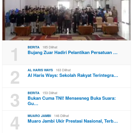
1
185 Dilihat
BERITA
Bujang Zuar Hadiri Pelantikan Persatuan …
2
163 Dilihat
AL HARIS WAYS
Al Haris Ways: Sekolah Rakyat Terintegra…
3
153 Dilihat
BERITA
Bukan Cuma TNI! Mensesneg Buka Suara:
Gu…
4
146 Dilihat
MUARO JAMBI
Muaro Jambi Ukir Prestasi Nasional, Terb…