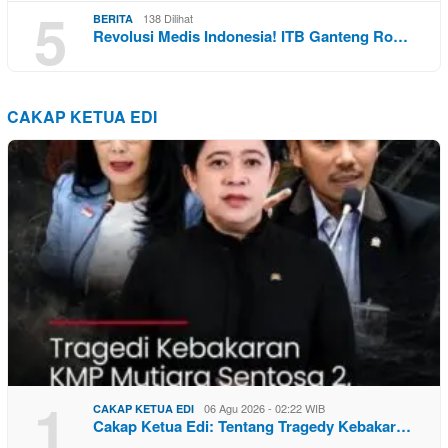
5
138 Dilihat
BERITA
Revolusi Medis Indonesia! ITB Ganteng Ro…
CAKAP KETUA EDI
1
06 Agu 2026 - 02:22 WIB
CAKAP KETUA EDI
Cakap Ketua Edi: Tentang Tragedy Kebakar…