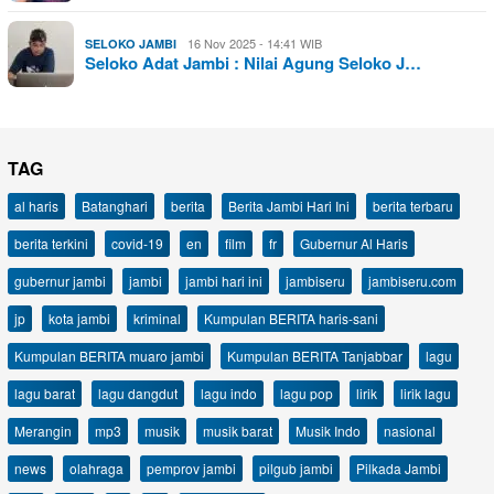
16 Nov 2025 - 14:41 WIB
SELOKO JAMBI
Seloko Adat Jambi : Nilai Agung Seloko J…
TAG
al haris
Batanghari
berita
Berita Jambi Hari Ini
berita terbaru
berita terkini
covid-19
en
film
fr
Gubernur Al Haris
gubernur jambi
jambi
jambi hari ini
jambiseru
jambiseru.com
jp
kota jambi
kriminal
Kumpulan BERITA haris-sani
Kumpulan BERITA muaro jambi
Kumpulan BERITA Tanjabbar
lagu
lagu barat
lagu dangdut
lagu indo
lagu pop
lirik
lirik lagu
Merangin
mp3
musik
musik barat
Musik Indo
nasional
news
olahraga
pemprov jambi
pilgub jambi
Pilkada Jambi