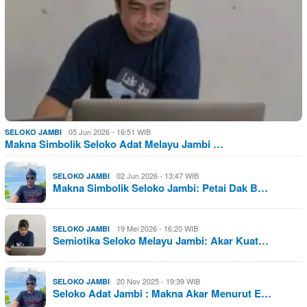
05 Jun 2026 - 16:51 WIB
SELOKO JAMBI
Makna Simbolik Seloko Adat Melayu Jambi …
02 Jun 2026 - 13:47 WIB
SELOKO JAMBI
Makna Simbolik Seloko Jambi: Petai Dak B…
19 Mei 2026 - 16:20 WIB
SELOKO JAMBI
Semiotika Seloko Melayu Jambi: Akar Kuat…
20 Nov 2025 - 19:39 WIB
SELOKO JAMBI
Seloko Adat Jambi : Makna Akar Menurut E…