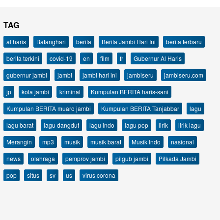
TAG
al haris
Batanghari
berita
Berita Jambi Hari Ini
berita terbaru
berita terkini
covid-19
en
film
fr
Gubernur Al Haris
gubernur jambi
jambi
jambi hari ini
jambiseru
jambiseru.com
jp
kota jambi
kriminal
Kumpulan BERITA haris-sani
Kumpulan BERITA muaro jambi
Kumpulan BERITA Tanjabbar
lagu
lagu barat
lagu dangdut
lagu indo
lagu pop
lirik
lirik lagu
Merangin
mp3
musik
musik barat
Musik Indo
nasional
news
olahraga
pemprov jambi
pilgub jambi
Pilkada Jambi
pop
situs
sv
us
virus corona