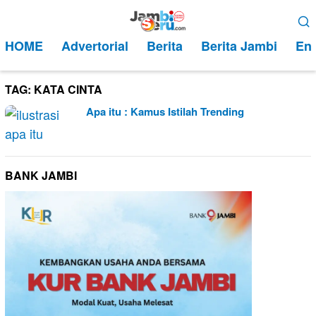
Loncat
Menu
ke
Mobile
HOME
Advertorial
Berita
Berita Jambi
Ent
konten
TAG:
KATA CINTA
Apa itu : Kamus Istilah Trending
BANK JAMBI