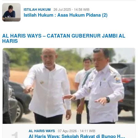
26 Jul 2025 - 14:58 WIB
ISTILAH HUKUM
Istilah Hukum : Asas Hukum Pidana (2)
AL HARIS WAYS – CATATAN GUBERNUR JAMBI AL
HARIS
1
07 Agu 2026 - 14:11 WIB
AL HARIS WAYS
Al Haris Ways: Sekolah Rakyat di Bungo H…