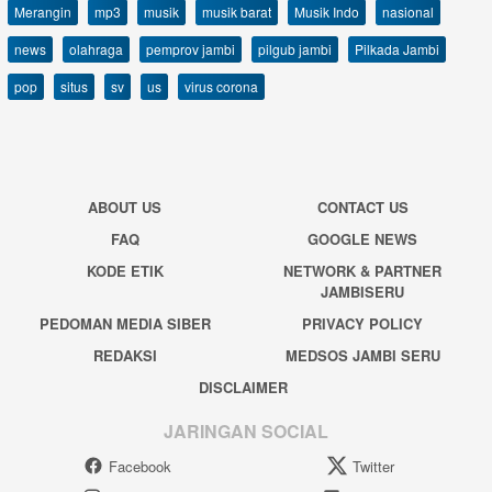
Merangin
mp3
musik
musik barat
Musik Indo
nasional
news
olahraga
pemprov jambi
pilgub jambi
Pilkada Jambi
pop
situs
sv
us
virus corona
ABOUT US
CONTACT US
FAQ
GOOGLE NEWS
KODE ETIK
NETWORK & PARTNER
JAMBISERU
PEDOMAN MEDIA SIBER
PRIVACY POLICY
REDAKSI
MEDSOS JAMBI SERU
DISCLAIMER
JARINGAN SOCIAL
Facebook
Twitter