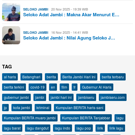
20 Nov 2025 - 19:39 WIB
SELOKO JAMBI
Seloko Adat Jambi : Makna Akar Menurut E…
16 Nov 2025 - 14:41 WIB
SELOKO JAMBI
Seloko Adat Jambi : Nilai Agung Seloko J…
TAG
al haris
Batanghari
berita
Berita Jambi Hari Ini
berita terbaru
berita terkini
covid-19
en
film
fr
Gubernur Al Haris
gubernur jambi
jambi
jambi hari ini
jambiseru
jambiseru.com
jp
kota jambi
kriminal
Kumpulan BERITA haris-sani
Kumpulan BERITA muaro jambi
Kumpulan BERITA Tanjabbar
lagu
lagu barat
lagu dangdut
lagu indo
lagu pop
lirik
lirik lagu