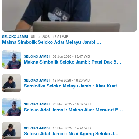
05 Jun 2026 - 16:51 WIB
SELOKO JAMBI
Makna Simbolik Seloko Adat Melayu Jambi …
02 Jun 2026 - 13:47 WIB
SELOKO JAMBI
Makna Simbolik Seloko Jambi: Petai Dak B…
19 Mei 2026 - 16:20 WIB
SELOKO JAMBI
Semiotika Seloko Melayu Jambi: Akar Kuat…
20 Nov 2025 - 19:39 WIB
SELOKO JAMBI
Seloko Adat Jambi : Makna Akar Menurut E…
16 Nov 2025 - 14:41 WIB
SELOKO JAMBI
Seloko Adat Jambi : Nilai Agung Seloko J…