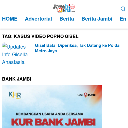
Loncat
Menu
ke
Mobile
HOME
Advertorial
Berita
Berita Jambi
Ent
konten
TAG:
KASUS VIDEO PORNO GISEL
Gisel Batal Diperiksa, Tak Datang ke Polda
Metro Jaya
BANK JAMBI