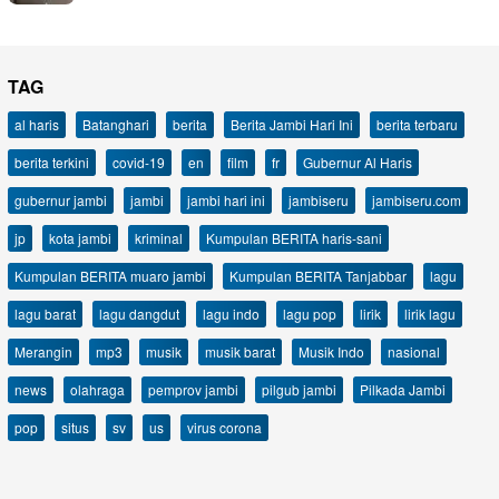
TAG
al haris
Batanghari
berita
Berita Jambi Hari Ini
berita terbaru
berita terkini
covid-19
en
film
fr
Gubernur Al Haris
gubernur jambi
jambi
jambi hari ini
jambiseru
jambiseru.com
jp
kota jambi
kriminal
Kumpulan BERITA haris-sani
Kumpulan BERITA muaro jambi
Kumpulan BERITA Tanjabbar
lagu
lagu barat
lagu dangdut
lagu indo
lagu pop
lirik
lirik lagu
Merangin
mp3
musik
musik barat
Musik Indo
nasional
news
olahraga
pemprov jambi
pilgub jambi
Pilkada Jambi
pop
situs
sv
us
virus corona