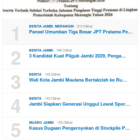
1
,
213 Dilihat
BERITA JAMBI
MERANGIN
Pansel Umumkan Tiga Besar JPT Pratama Pe…
2
186 Dilihat
BERITA JAMBI
3 Kandidat Kuat Pilgub Jambi 2029, Penga…
3
145 Dilihat
BERITA
Wali Kota Jambi Maulana Bertakziah ke Ru…
4
143 Dilihat
BERITA
Jambi Siapkan Generasi Unggul Lewat Spor…
5
135 Dilihat
MUARO JAMBI
Kasus Dugaan Pengeroyokan di Stockpile P…