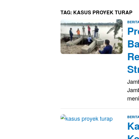
TAG:
KASUS PROYEK TURAP
BERIT
Pr
Ba
Re
St
Jamb
Jamb
meni
BERIT
Ka
Ke