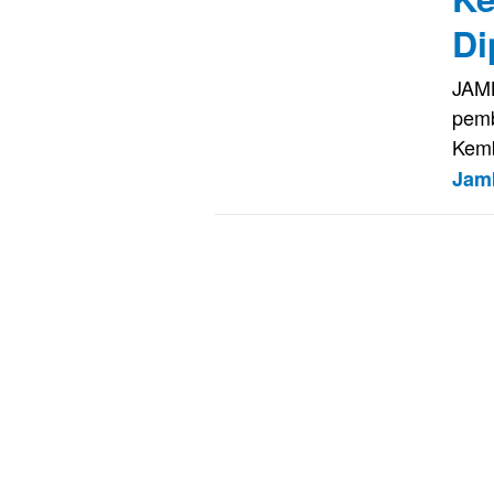
Di
JAMB
pemb
Kem
Jam