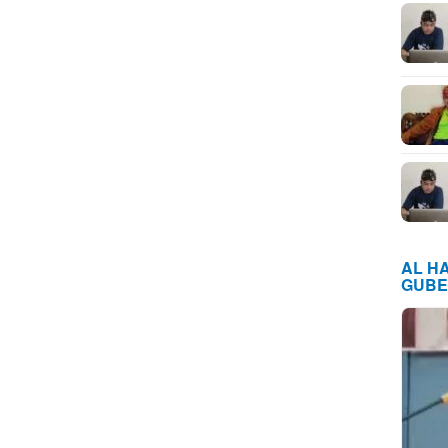
AL H
GUBE