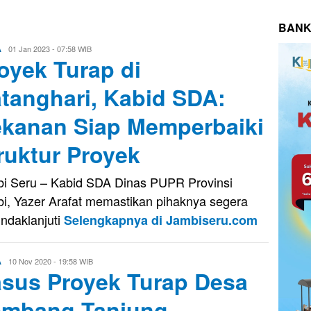
BANK
Eri
01 Jan 2023 - 07:58 WIB
A
oyek Turap di
Saputra
tanghari, Kabid SDA:
kanan Siap Memperbaiki
ruktur Proyek
i Seru – Kabid SDA Dinas PUPR Provinsi
i, Yazer Arafat memastikan pihaknya segera
ndaklanjuti
Selengkapnya di Jambiseru.com
Evo
10 Nov 2020 - 19:58 WIB
A
sus Proyek Turap Desa
Kusnady
mbang Tanjung