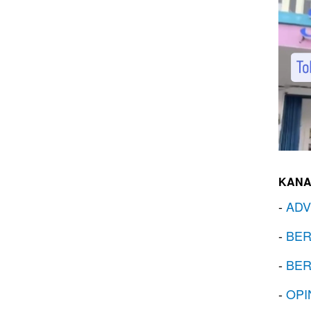
KANA
-
ADV
-
BER
-
BER
-
OPI