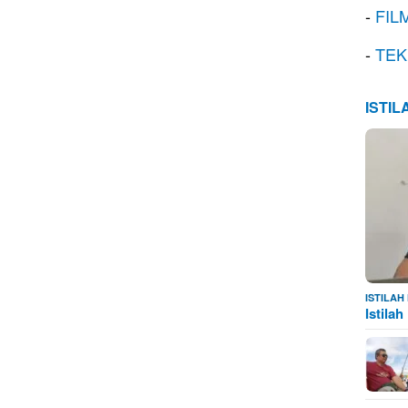
-
FIL
-
TEK
ISTI
ISTILA
Istila