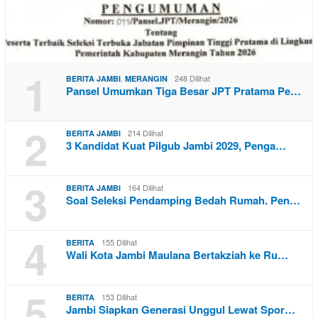
1
,
248 Dilihat
BERITA JAMBI
MERANGIN
Pansel Umumkan Tiga Besar JPT Pratama Pe…
2
214 Dilihat
BERITA JAMBI
3 Kandidat Kuat Pilgub Jambi 2029, Penga…
3
164 Dilihat
BERITA JAMBI
Soal Seleksi Pendamping Bedah Rumah. Pen…
4
155 Dilihat
BERITA
Wali Kota Jambi Maulana Bertakziah ke Ru…
5
153 Dilihat
BERITA
Jambi Siapkan Generasi Unggul Lewat Spor…