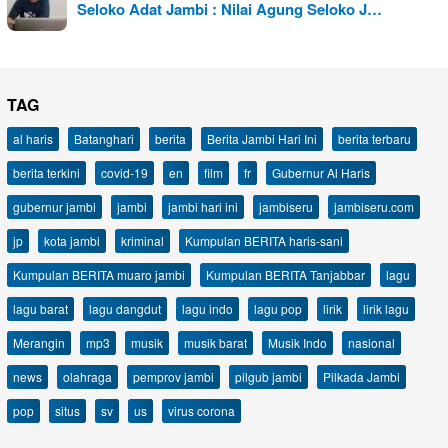
Seloko Adat Jambi : Nilai Agung Seloko J…
TAG
al haris
Batanghari
berita
Berita Jambi Hari Ini
berita terbaru
berita terkini
covid-19
en
film
fr
Gubernur Al Haris
gubernur jambi
jambi
jambi hari ini
jambiseru
jambiseru.com
jp
kota jambi
kriminal
Kumpulan BERITA haris-sani
Kumpulan BERITA muaro jambi
Kumpulan BERITA Tanjabbar
lagu
lagu barat
lagu dangdut
lagu indo
lagu pop
lirik
lirik lagu
Merangin
mp3
musik
musik barat
Musik Indo
nasional
news
olahraga
pemprov jambi
pilgub jambi
Pilkada Jambi
pop
situs
sv
us
virus corona