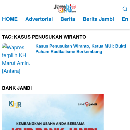
Loncat
Menu
ke
Mobile
HOME
Advertorial
Berita
Berita Jambi
Ent
konten
TAG:
KASUS PENUSUKAN WIRANTO
Kasus Penusukan Wiranto, Ketua MUI: Bukti
Paham Radikalisme Berkembang
BANK JAMBI