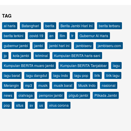
TAG
al haris
Batanghari
berita
Berita Jambi Hari Ini
berita terbaru
berita terkini
covid-19
en
film
fr
Gubernur Al Haris
gubernur jambi
jambi
jambi hari ini
jambiseru
jambiseru.com
jp
kota jambi
kriminal
Kumpulan BERITA haris-sani
Kumpulan BERITA muaro jambi
Kumpulan BERITA Tanjabbar
lagu
lagu barat
lagu dangdut
lagu indo
lagu pop
lirik
lirik lagu
Merangin
mp3
musik
musik barat
Musik Indo
nasional
news
olahraga
pemprov jambi
pilgub jambi
Pilkada Jambi
pop
situs
sv
us
virus corona