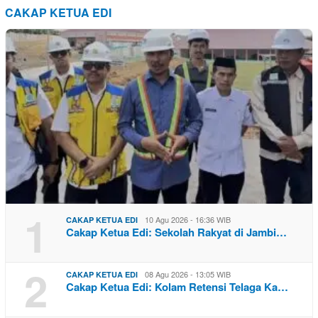
CAKAP KETUA EDI
1
10 Agu 2026 - 16:36 WIB
CAKAP KETUA EDI
Cakap Ketua Edi: Sekolah Rakyat di Jambi…
2
08 Agu 2026 - 13:05 WIB
CAKAP KETUA EDI
Cakap Ketua Edi: Kolam Retensi Telaga Ka…