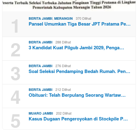
1
,
370 Dilihat
BERITA JAMBI
MERANGIN
Pansel Umumkan Tiga Besar JPT Pratama Pe…
2
288 Dilihat
BERITA JAMBI
3 Kandidat Kuat Pilgub Jambi 2029, Penga…
3
276 Dilihat
BERITA JAMBI
Soal Seleksi Pendamping Bedah Rumah. Pen…
4
212 Dilihat
BERITA JAMBI
Obituari: Telah Berpulang Seorang Wartaw…
5
202 Dilihat
MUARO JAMBI
Kasus Dugaan Pengeroyokan di Stockpile P…