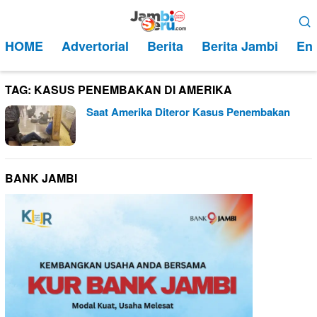
Loncat
Menu
ke
Mobile
HOME
Advertorial
Berita
Berita Jambi
Ent
konten
TAG:
KASUS PENEMBAKAN DI AMERIKA
Saat Amerika Diteror Kasus Penembakan
BANK JAMBI