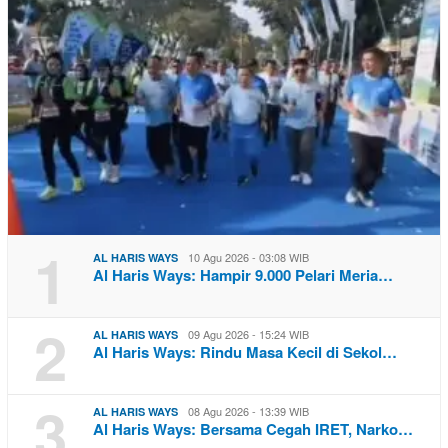
1
10 Agu 2026 - 03:08 WIB
AL HARIS WAYS
Al Haris Ways: Hampir 9.000 Pelari Meria…
2
09 Agu 2026 - 15:24 WIB
AL HARIS WAYS
Al Haris Ways: Rindu Masa Kecil di Sekol…
3
08 Agu 2026 - 13:39 WIB
AL HARIS WAYS
Al Haris Ways: Bersama Cegah IRET, Narko…