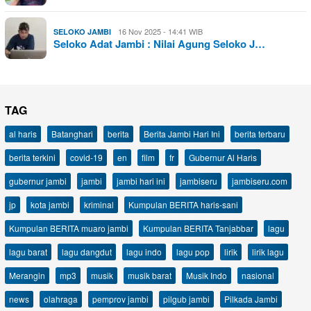
16 Nov 2025 - 14:41 WIB
SELOKO JAMBI
Seloko Adat Jambi : Nilai Agung Seloko J…
TAG
al haris
Batanghari
berita
Berita Jambi Hari Ini
berita terbaru
berita terkini
covid-19
en
film
fr
Gubernur Al Haris
gubernur jambi
jambi
jambi hari ini
jambiseru
jambiseru.com
jp
kota jambi
kriminal
Kumpulan BERITA haris-sani
Kumpulan BERITA muaro jambi
Kumpulan BERITA Tanjabbar
lagu
lagu barat
lagu dangdut
lagu indo
lagu pop
lirik
lirik lagu
Merangin
mp3
musik
musik barat
Musik Indo
nasional
news
olahraga
pemprov jambi
pilgub jambi
Pilkada Jambi