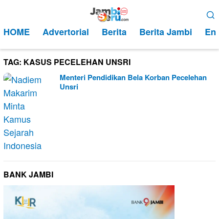
Loncat
Menu
ke
Mobile
HOME
Advertorial
Berita
Berita Jambi
Ent
konten
TAG:
KASUS PECELEHAN UNSRI
Menteri Pendidikan Bela Korban Pecelehan
Unsri
BANK JAMBI