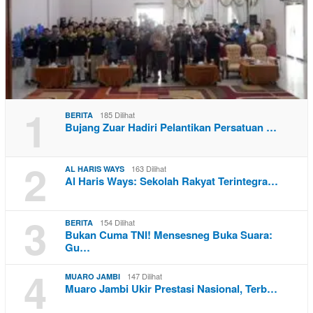
1
185 Dilihat
BERITA
Bujang Zuar Hadiri Pelantikan Persatuan …
2
163 Dilihat
AL HARIS WAYS
Al Haris Ways: Sekolah Rakyat Terintegra…
3
154 Dilihat
BERITA
Bukan Cuma TNI! Mensesneg Buka Suara:
Gu…
4
147 Dilihat
MUARO JAMBI
Muaro Jambi Ukir Prestasi Nasional, Terb…