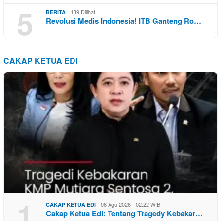
5
139 Dilihat
BERITA
Revolusi Medis Indonesia! ITB Ganteng Ro…
CAKAP KETUA EDI
1
06 Agu 2026 - 02:22 WIB
CAKAP KETUA EDI
Cakap Ketua Edi: Tentang Tragedy Kebakar…