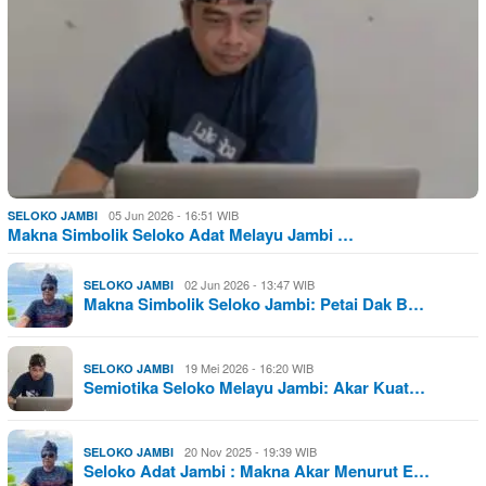
05 Jun 2026 - 16:51 WIB
SELOKO JAMBI
Makna Simbolik Seloko Adat Melayu Jambi …
02 Jun 2026 - 13:47 WIB
SELOKO JAMBI
Makna Simbolik Seloko Jambi: Petai Dak B…
19 Mei 2026 - 16:20 WIB
SELOKO JAMBI
Semiotika Seloko Melayu Jambi: Akar Kuat…
20 Nov 2025 - 19:39 WIB
SELOKO JAMBI
Seloko Adat Jambi : Makna Akar Menurut E…