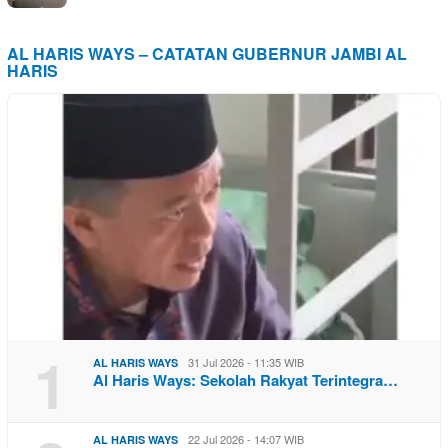
AL HARIS WAYS – CATATAN GUBERNUR JAMBI AL
HARIS
1
31 Jul 2026 - 11:35 WIB
AL HARIS WAYS
Al Haris Ways: Sekolah Rakyat Terintegra…
22 Jul 2026 - 14:07 WIB
AL HARIS WAYS