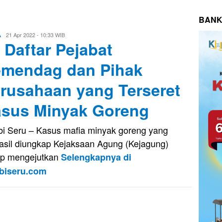
BANK
Eri
21 Apr 2022 - 10:33 WIB
A
i Daftar Pejabat
Saputra
mendag dan Pihak
rusahaan yang Terseret
sus Minyak Goreng
i Seru – Kasus mafia minyak goreng yang
asil diungkap Kejaksaan Agung (Kejagung)
p mengejutkan
Selengkapnya di
biseru.com