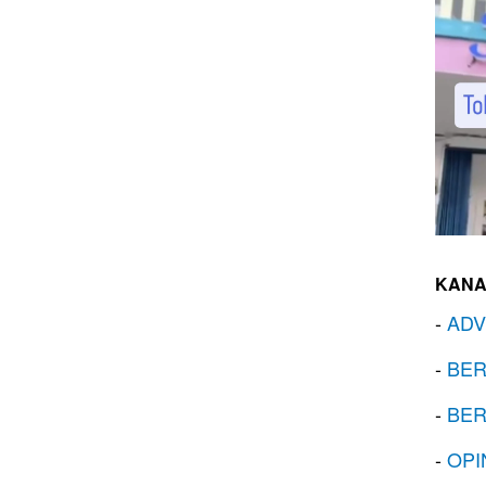
KANA
-
ADV
-
BER
-
BER
-
OPI