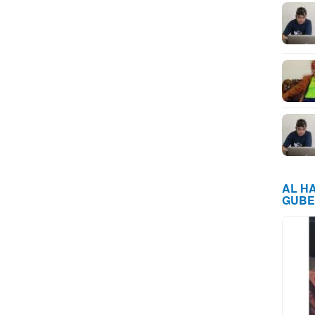
AL H
GUBE