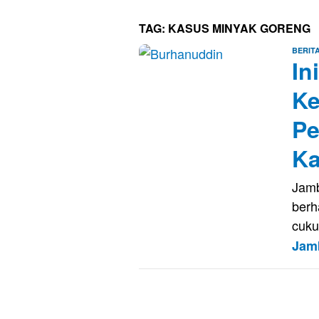
TAG:
KASUS MINYAK GORENG
BERIT
In
Ke
Pe
Ka
Jamb
berh
cuku
Jam