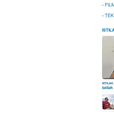
-
FIL
-
TEK
ISTI
ISTILA
Istila