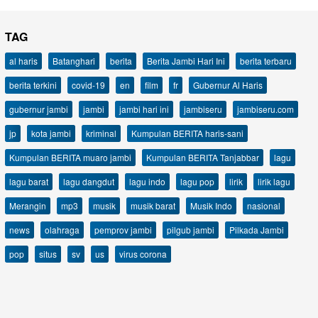
TAG
al haris
Batanghari
berita
Berita Jambi Hari Ini
berita terbaru
berita terkini
covid-19
en
film
fr
Gubernur Al Haris
gubernur jambi
jambi
jambi hari ini
jambiseru
jambiseru.com
jp
kota jambi
kriminal
Kumpulan BERITA haris-sani
Kumpulan BERITA muaro jambi
Kumpulan BERITA Tanjabbar
lagu
lagu barat
lagu dangdut
lagu indo
lagu pop
lirik
lirik lagu
Merangin
mp3
musik
musik barat
Musik Indo
nasional
news
olahraga
pemprov jambi
pilgub jambi
Pilkada Jambi
pop
situs
sv
us
virus corona