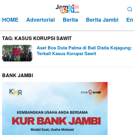
Loncat
Menu
ke
Mobile
HOME
Advertorial
Berita
Berita Jambi
Ent
konten
TAG:
KASUS KORUPSI SAWIT
Aset Bos Duta Palma di Bali Disita Kejagung:
Terkait Kasus Korupsi Sawit
BANK JAMBI