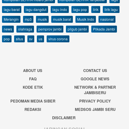
lagu barat
lagu dangdut
lagu indo
lagu pop
lirik
lirik lagu
Merangin
mp3
musik
musik barat
Musik Indo
nasional
news
olahraga
pemprov jambi
pilgub jambi
Pilkada Jambi
pop
situs
sv
us
virus corona
ABOUT US
CONTACT US
FAQ
GOOGLE NEWS
KODE ETIK
NETWORK & PARTNER
JAMBISERU
PEDOMAN MEDIA SIBER
PRIVACY POLICY
REDAKSI
MEDSOS JAMBI SERU
DISCLAIMER