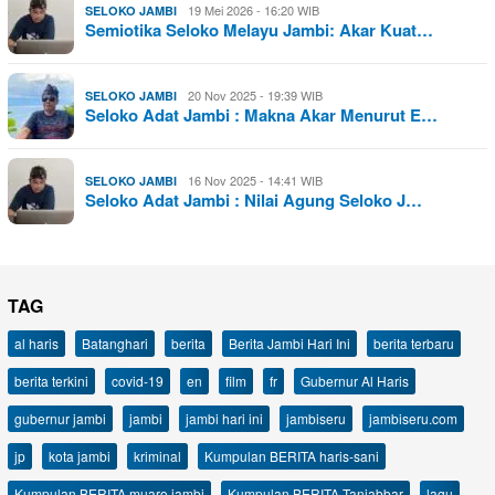
19 Mei 2026 - 16:20 WIB
SELOKO JAMBI
Semiotika Seloko Melayu Jambi: Akar Kuat…
20 Nov 2025 - 19:39 WIB
SELOKO JAMBI
Seloko Adat Jambi : Makna Akar Menurut E…
16 Nov 2025 - 14:41 WIB
SELOKO JAMBI
Seloko Adat Jambi : Nilai Agung Seloko J…
TAG
al haris
Batanghari
berita
Berita Jambi Hari Ini
berita terbaru
berita terkini
covid-19
en
film
fr
Gubernur Al Haris
gubernur jambi
jambi
jambi hari ini
jambiseru
jambiseru.com
jp
kota jambi
kriminal
Kumpulan BERITA haris-sani
Kumpulan BERITA muaro jambi
Kumpulan BERITA Tanjabbar
lagu