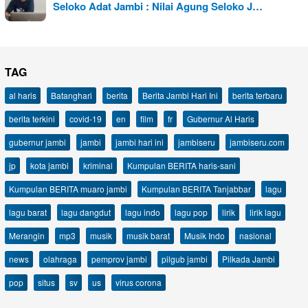
Seloko Adat Jambi : Nilai Agung Seloko J…
TAG
al haris
Batanghari
berita
Berita Jambi Hari Ini
berita terbaru
berita terkini
covid-19
en
film
fr
Gubernur Al Haris
gubernur jambi
jambi
jambi hari ini
jambiseru
jambiseru.com
jp
kota jambi
kriminal
Kumpulan BERITA haris-sani
Kumpulan BERITA muaro jambi
Kumpulan BERITA Tanjabbar
lagu
lagu barat
lagu dangdut
lagu indo
lagu pop
lirik
lirik lagu
Merangin
mp3
musik
musik barat
Musik Indo
nasional
news
olahraga
pemprov jambi
pilgub jambi
Pilkada Jambi
pop
situs
sv
us
virus corona