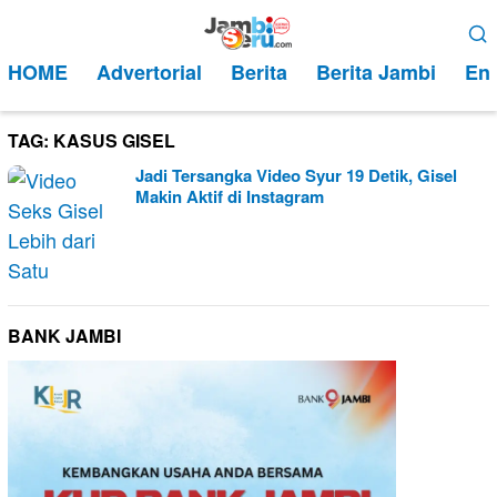
Loncat
Menu
ke
Mobile
HOME
Advertorial
Berita
Berita Jambi
Ent
konten
TAG:
KASUS GISEL
Jadi Tersangka Video Syur 19 Detik, Gisel
Makin Aktif di Instagram
BANK JAMBI