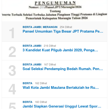
1
,
254 Dilihat
BERITA JAMBI
MERANGIN
Pansel Umumkan Tiga Besar JPT Pratama Pe…
2
216 Dilihat
BERITA JAMBI
3 Kandidat Kuat Pilgub Jambi 2029, Penga…
3
167 Dilihat
BERITA JAMBI
Soal Seleksi Pendamping Bedah Rumah. Pen…
4
162 Dilihat
BERITA
Wali Kota Jambi Maulana Bertakziah ke Ru…
5
160 Dilihat
BERITA
Jambi Siapkan Generasi Unggul Lewat Spor…