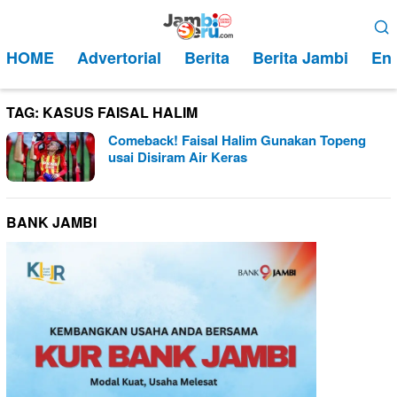
Loncat
Menu
ke
Mobile
HOME
Advertorial
Berita
Berita Jambi
Ent
konten
TAG:
KASUS FAISAL HALIM
Comeback! Faisal Halim Gunakan Topeng
usai Disiram Air Keras
BANK JAMBI