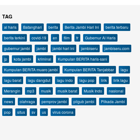
TAG
al haris
Batanghari
berita
Berita Jambi Hari Ini
berita terbaru
berita terkini
covid-19
en
film
fr
Gubernur Al Haris
gubernur jambi
jambi
jambi hari ini
jambiseru
jambiseru.com
jp
kota jambi
kriminal
Kumpulan BERITA haris-sani
Kumpulan BERITA muaro jambi
Kumpulan BERITA Tanjabbar
lagu
lagu barat
lagu dangdut
lagu indo
lagu pop
lirik
lirik lagu
Merangin
mp3
musik
musik barat
Musik Indo
nasional
news
olahraga
pemprov jambi
pilgub jambi
Pilkada Jambi
pop
situs
sv
us
virus corona