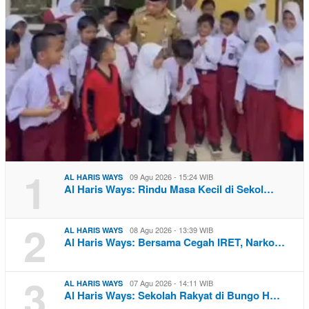
1
09 Agu 2026 - 15:24 WIB
AL HARIS WAYS
Al Haris Ways: Rindu Masa Kecil di Sekol…
2
08 Agu 2026 - 13:39 WIB
AL HARIS WAYS
Al Haris Ways: Bersama Cegah IRET, Narko…
3
07 Agu 2026 - 14:11 WIB
AL HARIS WAYS
Al Haris Ways: Sekolah Rakyat di Bungo H…