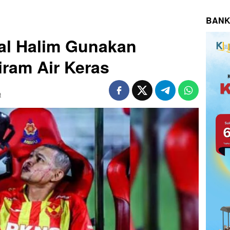
BANK
al Halim Gunakan
iram Air Keras
t