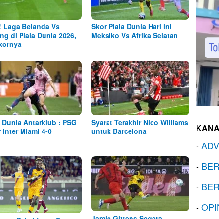
! Laga Belanda Vs
Skor Piala Dunia Hari ini
ng di Piala Dunia 2026,
Meksiko Vs Afrika Selatan
Skornya
a Dunia Antarklub : PSG
Syarat Terakhir Nico Williams
KANA
r Inter Miami 4-0
untuk Barcelona
-
ADV
-
BER
-
BER
-
OPI
Jamie Gittens Segera