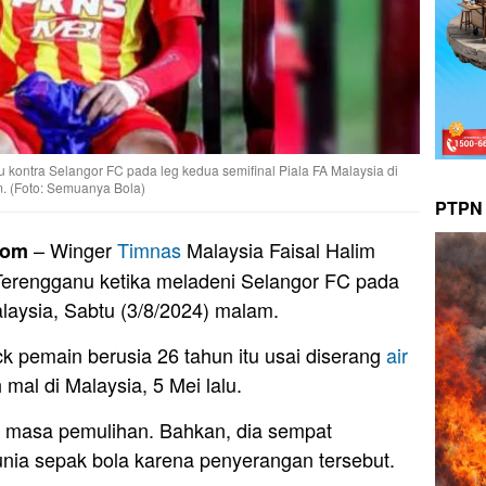
kontra Selangor FC pada leg kedua semifinal Piala FA Malaysia di
m. (Foto: Semuanya Bola)
PTPN 
– Winger
Timnas
Malaysia Faisal Halim
com
Terengganu ketika meladeni Selangor FC pada
alaysia, Sabtu (3/8/2024) malam.
k pemain berusia 26 tahun itu usai diserang
air
 mal di Malaysia, 5 Mei lalu.
m masa pemulihan. Bahkan, dia sempat
nia sepak bola karena penyerangan tersebut.