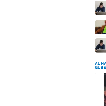
AL H
GUBE