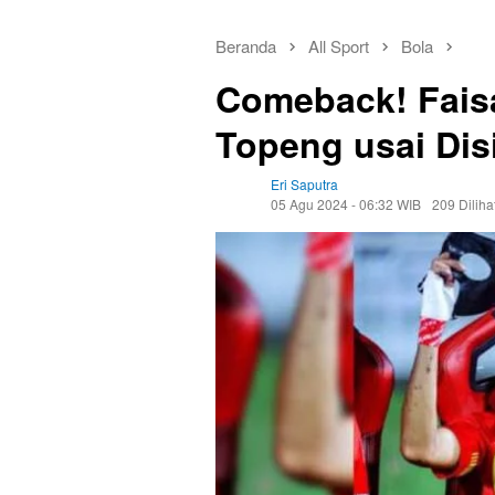
Beranda
All Sport
Bola
Comeback! Fais
Topeng usai Dis
Eri Saputra
05 Agu 2024 - 06:32 WIB
209 Diliha