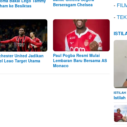
oma Bakal Lego Tammy
-
FIL
Berseragam Chelsea
ham ke Besiktas
-
TEK
ISTI
Paul Pogba Resmi Mulai
hester United Jadikan
Lembaran Baru Bersama AS
el Leao Target Utama
Monaco
ISTILA
Istila