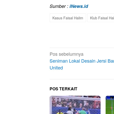
Sumber :
iNews.id
Kasus Faisal Halim
Klub Faisal Ha
Navigasi
Pos sebelumnya
pos
Seniman Lokal Desain Jersi Bar
United
POS TERKAIT