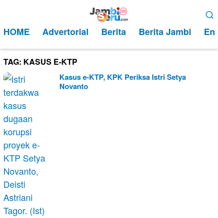
Loncat
Menu
ke
Mobile
HOME
Advertorial
Berita
Berita Jambi
Ent
konten
TAG:
KASUS E-KTP
Kasus e-KTP, KPK Periksa Istri Setya
Novanto