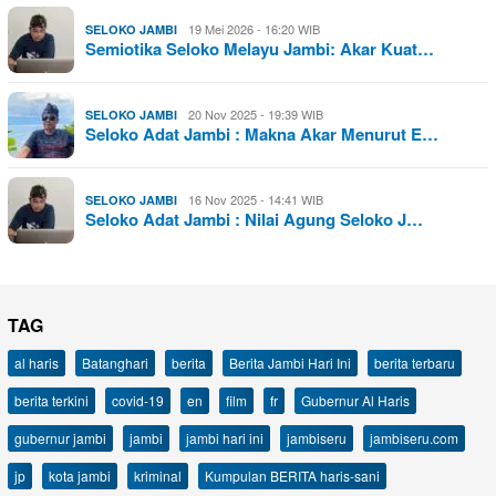
19 Mei 2026 - 16:20 WIB
SELOKO JAMBI
Semiotika Seloko Melayu Jambi: Akar Kuat…
20 Nov 2025 - 19:39 WIB
SELOKO JAMBI
Seloko Adat Jambi : Makna Akar Menurut E…
16 Nov 2025 - 14:41 WIB
SELOKO JAMBI
Seloko Adat Jambi : Nilai Agung Seloko J…
TAG
al haris
Batanghari
berita
Berita Jambi Hari Ini
berita terbaru
berita terkini
covid-19
en
film
fr
Gubernur Al Haris
gubernur jambi
jambi
jambi hari ini
jambiseru
jambiseru.com
jp
kota jambi
kriminal
Kumpulan BERITA haris-sani