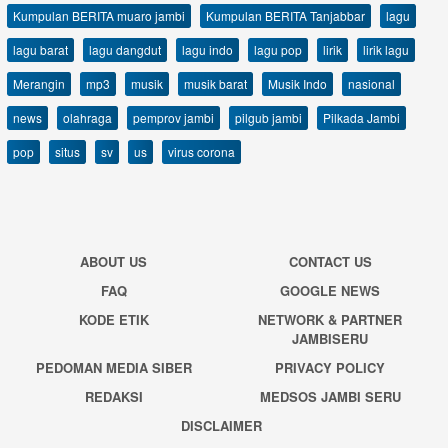
Kumpulan BERITA muaro jambi
Kumpulan BERITA Tanjabbar
lagu
lagu barat
lagu dangdut
lagu indo
lagu pop
lirik
lirik lagu
Merangin
mp3
musik
musik barat
Musik Indo
nasional
news
olahraga
pemprov jambi
pilgub jambi
Pilkada Jambi
pop
situs
sv
us
virus corona
ABOUT US
CONTACT US
FAQ
GOOGLE NEWS
KODE ETIK
NETWORK & PARTNER
JAMBISERU
PEDOMAN MEDIA SIBER
PRIVACY POLICY
REDAKSI
MEDSOS JAMBI SERU
DISCLAIMER