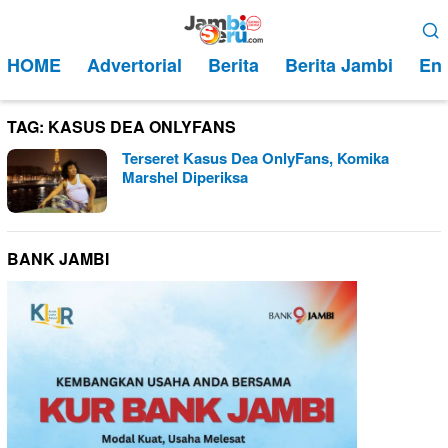
Loncat
Menu
ke
Mobile
HOME
Advertorial
Berita
Berita Jambi
Ent
konten
TAG:
KASUS DEA ONLYFANS
Terseret Kasus Dea OnlyFans, Komika
Marshel Diperiksa
BANK JAMBI