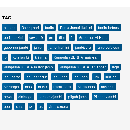
TAG
al haris
Batanghari
berita
Berita Jambi Hari Ini
berita terbaru
berita terkini
covid-19
en
film
fr
Gubernur Al Haris
gubernur jambi
jambi
jambi hari ini
jambiseru
jambiseru.com
jp
kota jambi
kriminal
Kumpulan BERITA haris-sani
Kumpulan BERITA muaro jambi
Kumpulan BERITA Tanjabbar
lagu
lagu barat
lagu dangdut
lagu indo
lagu pop
lirik
lirik lagu
Merangin
mp3
musik
musik barat
Musik Indo
nasional
news
olahraga
pemprov jambi
pilgub jambi
Pilkada Jambi
pop
situs
sv
us
virus corona