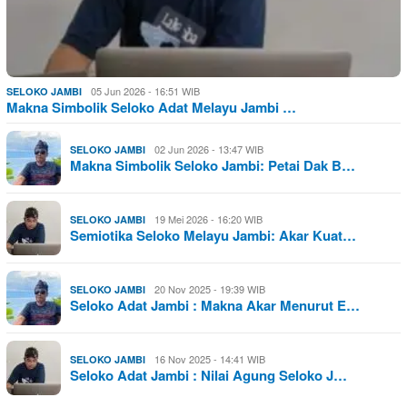
05 Jun 2026 - 16:51 WIB
SELOKO JAMBI
Makna Simbolik Seloko Adat Melayu Jambi …
02 Jun 2026 - 13:47 WIB
SELOKO JAMBI
Makna Simbolik Seloko Jambi: Petai Dak B…
19 Mei 2026 - 16:20 WIB
SELOKO JAMBI
Semiotika Seloko Melayu Jambi: Akar Kuat…
20 Nov 2025 - 19:39 WIB
SELOKO JAMBI
Seloko Adat Jambi : Makna Akar Menurut E…
16 Nov 2025 - 14:41 WIB
SELOKO JAMBI
Seloko Adat Jambi : Nilai Agung Seloko J…