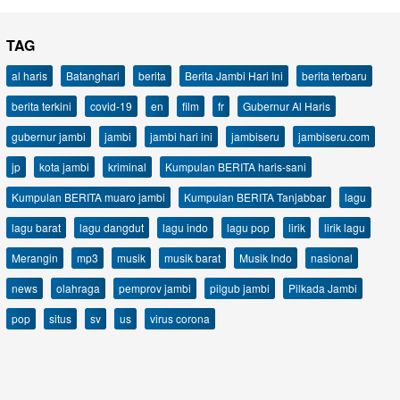
TAG
al haris
Batanghari
berita
Berita Jambi Hari Ini
berita terbaru
berita terkini
covid-19
en
film
fr
Gubernur Al Haris
gubernur jambi
jambi
jambi hari ini
jambiseru
jambiseru.com
jp
kota jambi
kriminal
Kumpulan BERITA haris-sani
Kumpulan BERITA muaro jambi
Kumpulan BERITA Tanjabbar
lagu
lagu barat
lagu dangdut
lagu indo
lagu pop
lirik
lirik lagu
Merangin
mp3
musik
musik barat
Musik Indo
nasional
news
olahraga
pemprov jambi
pilgub jambi
Pilkada Jambi
pop
situs
sv
us
virus corona