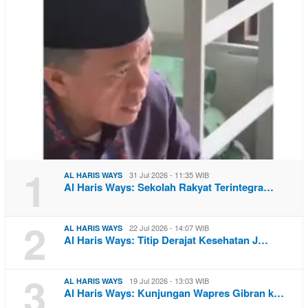
1
31 Jul 2026 - 11:35 WIB
AL HARIS WAYS
Al Haris Ways: Sekolah Rakyat Terintegra…
2
22 Jul 2026 - 14:07 WIB
AL HARIS WAYS
Al Haris Ways: Titip Derajat Kesehatan J…
3
19 Jul 2026 - 13:03 WIB
AL HARIS WAYS
Al Haris Ways: Kunjungan Wapres Gibran k…