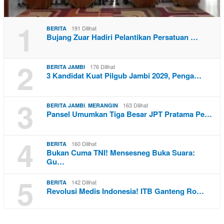
1
191 Dilihat
BERITA
Bujang Zuar Hadiri Pelantikan Persatuan …
2
176 Dilihat
BERITA JAMBI
3 Kandidat Kuat Pilgub Jambi 2029, Penga…
3
,
163 Dilihat
BERITA JAMBI
MERANGIN
Pansel Umumkan Tiga Besar JPT Pratama Pe…
4
160 Dilihat
BERITA
Bukan Cuma TNI! Mensesneg Buka Suara:
Gu…
5
142 Dilihat
BERITA
Revolusi Medis Indonesia! ITB Ganteng Ro…