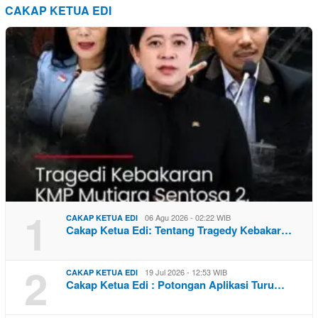
CAKAP KETUA EDI
1
06 Agu 2026 - 02:22 WIB
CAKAP KETUA EDI
Cakap Ketua Edi: Tentang Tragedy Kebakar…
2
19 Jul 2026 - 12:53 WIB
CAKAP KETUA EDI
Cakap Ketua Edi : Potongan Aplikasi Turu…