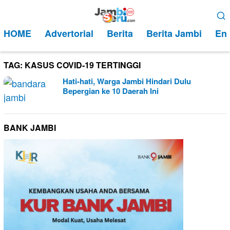
Loncat
Menu
ke
Mobile
HOME
Advertorial
Berita
Berita Jambi
Ent
konten
TAG:
KASUS COVID-19 TERTINGGI
Hati-hati, Warga Jambi Hindari Dulu
Bepergian ke 10 Daerah Ini
BANK JAMBI