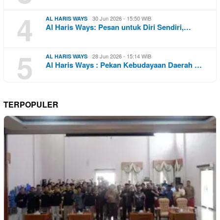
4
30 Jun 2026 - 15:50 WIB
AL HARIS WAYS
Al Haris Ways: Pesan untuk Diri Sendiri,…
5
28 Jun 2026 - 15:14 WIB
AL HARIS WAYS
Al Haris Ways : Pekan Kebudayaan Daerah …
TERPOPULER