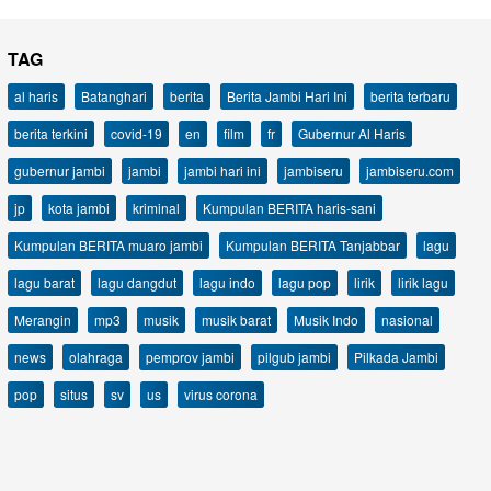
TAG
al haris
Batanghari
berita
Berita Jambi Hari Ini
berita terbaru
berita terkini
covid-19
en
film
fr
Gubernur Al Haris
gubernur jambi
jambi
jambi hari ini
jambiseru
jambiseru.com
jp
kota jambi
kriminal
Kumpulan BERITA haris-sani
Kumpulan BERITA muaro jambi
Kumpulan BERITA Tanjabbar
lagu
lagu barat
lagu dangdut
lagu indo
lagu pop
lirik
lirik lagu
Merangin
mp3
musik
musik barat
Musik Indo
nasional
news
olahraga
pemprov jambi
pilgub jambi
Pilkada Jambi
pop
situs
sv
us
virus corona