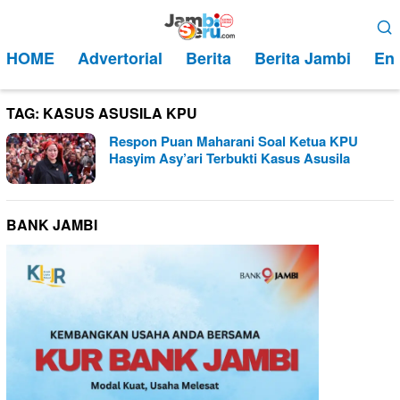
Loncat
Menu
ke
Mobile
HOME
Advertorial
Berita
Berita Jambi
Ent
konten
TAG:
KASUS ASUSILA KPU
Respon Puan Maharani Soal Ketua KPU
Hasyim Asy’ari Terbukti Kasus Asusila
BANK JAMBI