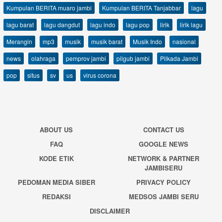
Kumpulan BERITA muaro jambi
Kumpulan BERITA Tanjabbar
lagu
lagu barat
lagu dangdut
lagu indo
lagu pop
lirik
lirik lagu
Merangin
mp3
musik
musik barat
Musik Indo
nasional
news
olahraga
pemprov jambi
pilgub jambi
Pilkada Jambi
pop
situs
sv
us
virus corona
ABOUT US
CONTACT US
FAQ
GOOGLE NEWS
KODE ETIK
NETWORK & PARTNER
JAMBISERU
PEDOMAN MEDIA SIBER
PRIVACY POLICY
REDAKSI
MEDSOS JAMBI SERU
DISCLAIMER