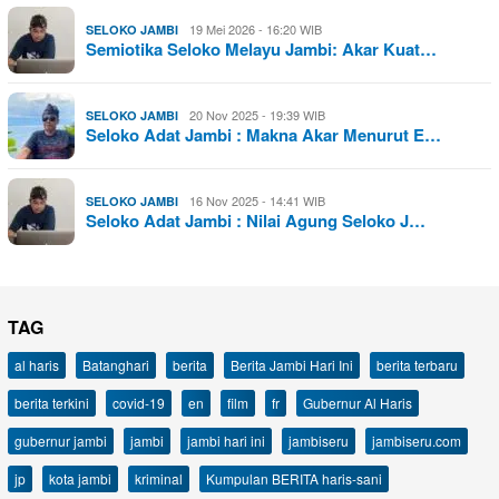
19 Mei 2026 - 16:20 WIB
SELOKO JAMBI
Semiotika Seloko Melayu Jambi: Akar Kuat…
20 Nov 2025 - 19:39 WIB
SELOKO JAMBI
Seloko Adat Jambi : Makna Akar Menurut E…
16 Nov 2025 - 14:41 WIB
SELOKO JAMBI
Seloko Adat Jambi : Nilai Agung Seloko J…
TAG
al haris
Batanghari
berita
Berita Jambi Hari Ini
berita terbaru
berita terkini
covid-19
en
film
fr
Gubernur Al Haris
gubernur jambi
jambi
jambi hari ini
jambiseru
jambiseru.com
jp
kota jambi
kriminal
Kumpulan BERITA haris-sani