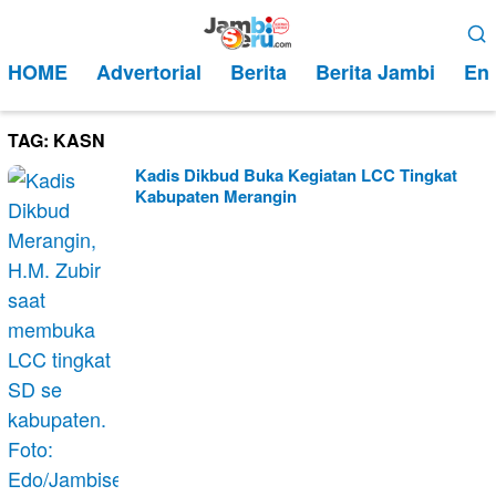
Loncat
Menu
ke
Mobile
HOME
Advertorial
Berita
Berita Jambi
Ent
konten
TAG:
KASN
Kadis Dikbud Buka Kegiatan LCC Tingkat
Kabupaten Merangin