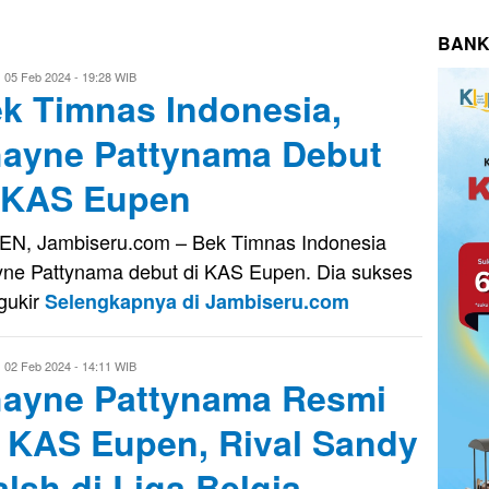
BANK
ri
05 Feb 2024 - 19:28 WIB
k Timnas Indonesia,
aputra
ayne Pattynama Debut
 KAS Eupen
N, Jambiseru.com – Bek Timnas Indonesia
ne Pattynama debut di KAS Eupen. Dia sukses
gukir
Selengkapnya di Jambiseru.com
ri
02 Feb 2024 - 14:11 WIB
ayne Pattynama Resmi
aputra
 KAS Eupen, Rival Sandy
lsh di Liga Belgia