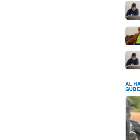
AL H
GUBE