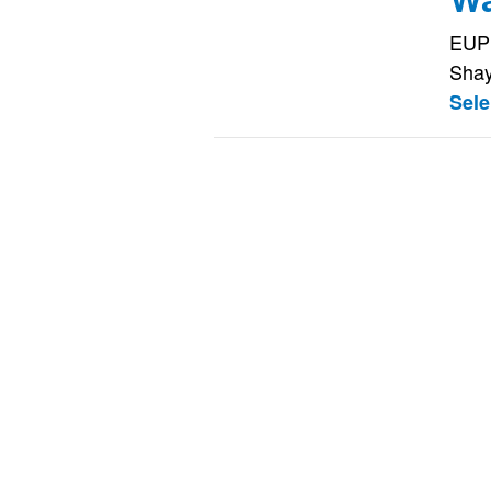
EUPE
Shay
Sel