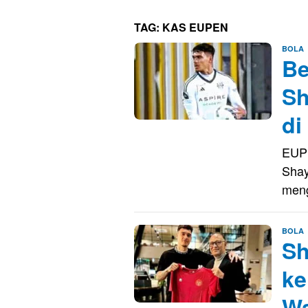
TAG:
KAS EUPEN
E
BOLA
Be
S
Sh
di
EUPE
Shay
men
E
BOLA
Sh
S
ke
Wa