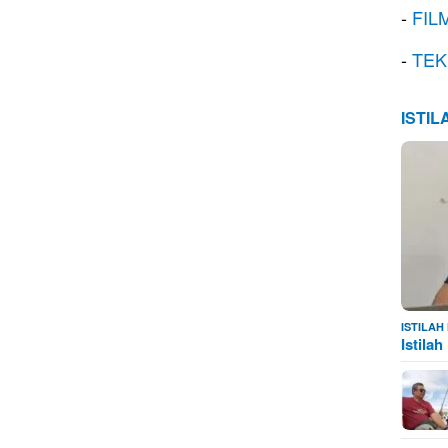
-
FIL
-
TEK
ISTI
ISTILA
Istila