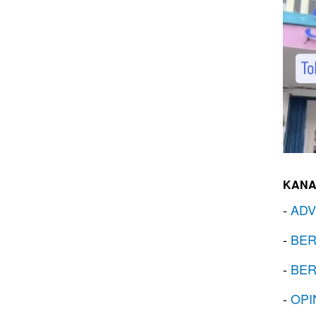
KANA
-
ADV
-
BER
-
BER
-
OPI