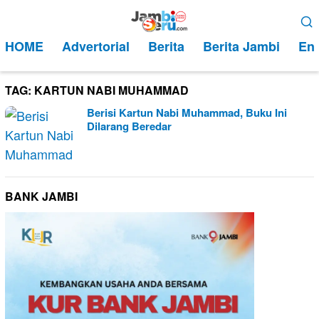
Loncat
Menu
ke
Mobile
HOME
Advertorial
Berita
Berita Jambi
Ent
konten
TAG:
KARTUN NABI MUHAMMAD
Berisi Kartun Nabi Muhammad, Buku Ini
Dilarang Beredar
BANK JAMBI