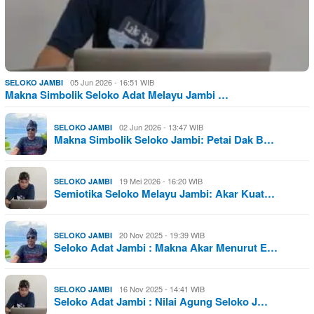
05 Jun 2026 - 16:51 WIB
SELOKO JAMBI
Makna Simbolik Seloko Adat Melayu Jambi …
02 Jun 2026 - 13:47 WIB
SELOKO JAMBI
Makna Simbolik Seloko Jambi: Petai Dak B…
19 Mei 2026 - 16:20 WIB
SELOKO JAMBI
Semiotika Seloko Melayu Jambi: Akar Kuat…
20 Nov 2025 - 19:39 WIB
SELOKO JAMBI
Seloko Adat Jambi : Makna Akar Menurut E…
16 Nov 2025 - 14:41 WIB
SELOKO JAMBI
Seloko Adat Jambi : Nilai Agung Seloko J…