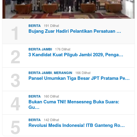
1
191 Dilihat
BERITA
Bujang Zuar Hadiri Pelantikan Persatuan …
2
176 Dilihat
BERITA JAMBI
3 Kandidat Kuat Pilgub Jambi 2029, Penga…
3
,
166 Dilihat
BERITA JAMBI
MERANGIN
Pansel Umumkan Tiga Besar JPT Pratama Pe…
4
160 Dilihat
BERITA
Bukan Cuma TNI! Mensesneg Buka Suara:
Gu…
5
142 Dilihat
BERITA
Revolusi Medis Indonesia! ITB Ganteng Ro…