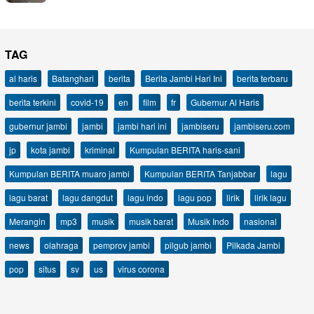
TAG
al haris
Batanghari
berita
Berita Jambi Hari Ini
berita terbaru
berita terkini
covid-19
en
film
fr
Gubernur Al Haris
gubernur jambi
jambi
jambi hari ini
jambiseru
jambiseru.com
jp
kota jambi
kriminal
Kumpulan BERITA haris-sani
Kumpulan BERITA muaro jambi
Kumpulan BERITA Tanjabbar
lagu
lagu barat
lagu dangdut
lagu indo
lagu pop
lirik
lirik lagu
Merangin
mp3
musik
musik barat
Musik Indo
nasional
news
olahraga
pemprov jambi
pilgub jambi
Pilkada Jambi
pop
situs
sv
us
virus corona