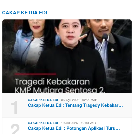
CAKAP KETUA EDI
1
06 Agu 2026 - 02:22 WIB
CAKAP KETUA EDI
Cakap Ketua Edi: Tentang Tragedy Kebakar…
2
19 Jul 2026 - 12:53 WIB
CAKAP KETUA EDI
Cakap Ketua Edi : Potongan Aplikasi Turu…