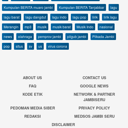
Kumpulan BERITA muaro jambi
Kumpulan BERITA Tanjabbar
lagu
lagu barat
lagu dangdut
lagu indo
lagu pop
lirik
lirik lagu
Merangin
mp3
musik
musik barat
Musik Indo
nasional
news
olahraga
pemprov jambi
pilgub jambi
Pilkada Jambi
pop
situs
sv
us
virus corona
ABOUT US
CONTACT US
FAQ
GOOGLE NEWS
KODE ETIK
NETWORK & PARTNER
JAMBISERU
PEDOMAN MEDIA SIBER
PRIVACY POLICY
REDAKSI
MEDSOS JAMBI SERU
DISCLAIMER