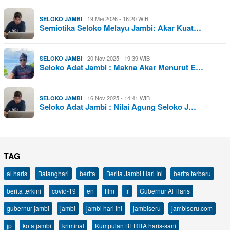
19 Mei 2026 - 16:20 WIB
SELOKO JAMBI
Semiotika Seloko Melayu Jambi: Akar Kuat…
20 Nov 2025 - 19:39 WIB
SELOKO JAMBI
Seloko Adat Jambi : Makna Akar Menurut E…
16 Nov 2025 - 14:41 WIB
SELOKO JAMBI
Seloko Adat Jambi : Nilai Agung Seloko J…
TAG
al haris
Batanghari
berita
Berita Jambi Hari Ini
berita terbaru
berita terkini
covid-19
en
film
fr
Gubernur Al Haris
gubernur jambi
jambi
jambi hari ini
jambiseru
jambiseru.com
jp
kota jambi
kriminal
Kumpulan BERITA haris-sani