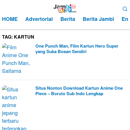
Loncat
Menu
ke
Mobile
HOME
Advertorial
Berita
Berita Jambi
Ent
konten
TAG:
KARTUN
One Punch Man, Film Kartun Hero Super
yang Suka Bosan Sendiri
Situs Nonton Download Kartun Anime One
Piece – Boruto Sub Indo Lengkap