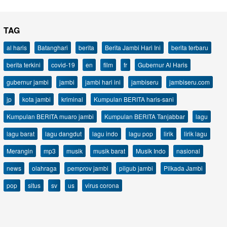
TAG
al haris
Batanghari
berita
Berita Jambi Hari Ini
berita terbaru
berita terkini
covid-19
en
film
fr
Gubernur Al Haris
gubernur jambi
jambi
jambi hari ini
jambiseru
jambiseru.com
jp
kota jambi
kriminal
Kumpulan BERITA haris-sani
Kumpulan BERITA muaro jambi
Kumpulan BERITA Tanjabbar
lagu
lagu barat
lagu dangdut
lagu indo
lagu pop
lirik
lirik lagu
Merangin
mp3
musik
musik barat
Musik Indo
nasional
news
olahraga
pemprov jambi
pilgub jambi
Pilkada Jambi
pop
situs
sv
us
virus corona