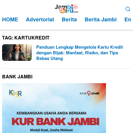
Loncat
Menu
ke
Mobile
HOME
Advertorial
Berita
Berita Jambi
Ent
konten
TAG:
KARTUKREDIT
Panduan Lengkap Mengelola Kartu Kredit
dengan Bijak: Manfaat, Risiko, dan Tips
Bebas Utang
BANK JAMBI