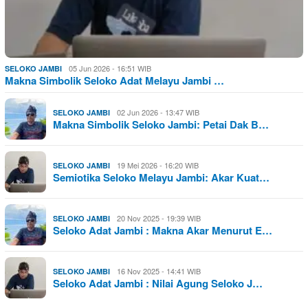
05 Jun 2026 - 16:51 WIB
SELOKO JAMBI
Makna Simbolik Seloko Adat Melayu Jambi …
02 Jun 2026 - 13:47 WIB
SELOKO JAMBI
Makna Simbolik Seloko Jambi: Petai Dak B…
19 Mei 2026 - 16:20 WIB
SELOKO JAMBI
Semiotika Seloko Melayu Jambi: Akar Kuat…
20 Nov 2025 - 19:39 WIB
SELOKO JAMBI
Seloko Adat Jambi : Makna Akar Menurut E…
16 Nov 2025 - 14:41 WIB
SELOKO JAMBI
Seloko Adat Jambi : Nilai Agung Seloko J…