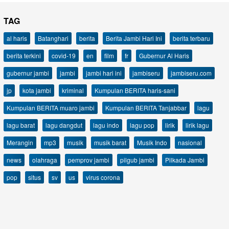
TAG
al haris
Batanghari
berita
Berita Jambi Hari Ini
berita terbaru
berita terkini
covid-19
en
film
fr
Gubernur Al Haris
gubernur jambi
jambi
jambi hari ini
jambiseru
jambiseru.com
jp
kota jambi
kriminal
Kumpulan BERITA haris-sani
Kumpulan BERITA muaro jambi
Kumpulan BERITA Tanjabbar
lagu
lagu barat
lagu dangdut
lagu indo
lagu pop
lirik
lirik lagu
Merangin
mp3
musik
musik barat
Musik Indo
nasional
news
olahraga
pemprov jambi
pilgub jambi
Pilkada Jambi
pop
situs
sv
us
virus corona