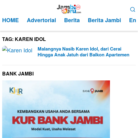
Loncat
Menu
ke
Mobile
HOME
Advertorial
Berita
Berita Jambi
Ent
konten
TAG:
KAREN IDOL
Malangnya Nasib Karen Idol, dari Cerai
Hingga Anak Jatuh dari Balkon Apartemen
BANK JAMBI