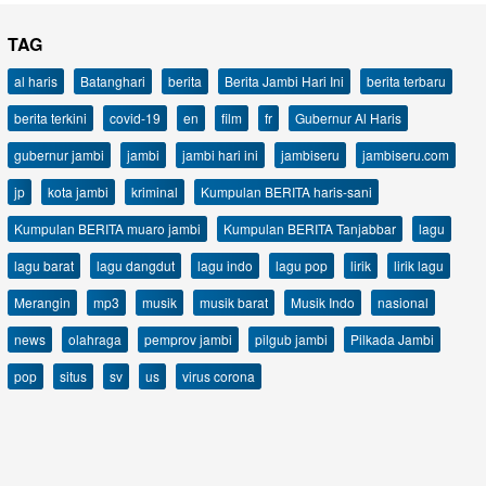
TAG
al haris
Batanghari
berita
Berita Jambi Hari Ini
berita terbaru
berita terkini
covid-19
en
film
fr
Gubernur Al Haris
gubernur jambi
jambi
jambi hari ini
jambiseru
jambiseru.com
jp
kota jambi
kriminal
Kumpulan BERITA haris-sani
Kumpulan BERITA muaro jambi
Kumpulan BERITA Tanjabbar
lagu
lagu barat
lagu dangdut
lagu indo
lagu pop
lirik
lirik lagu
Merangin
mp3
musik
musik barat
Musik Indo
nasional
news
olahraga
pemprov jambi
pilgub jambi
Pilkada Jambi
pop
situs
sv
us
virus corona