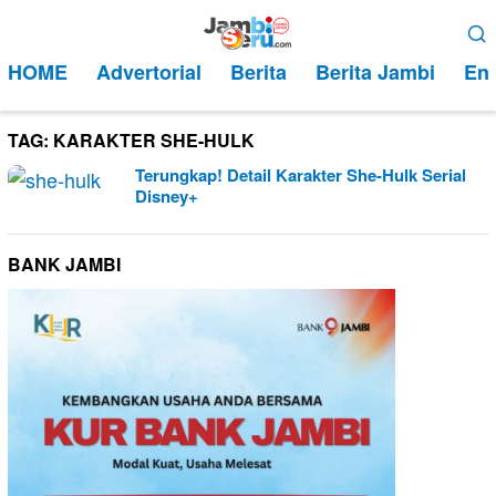
Loncat
Menu
ke
Mobile
HOME
Advertorial
Berita
Berita Jambi
Ent
konten
TAG:
KARAKTER SHE-HULK
Terungkap! Detail Karakter She-Hulk Serial
Disney+
BANK JAMBI