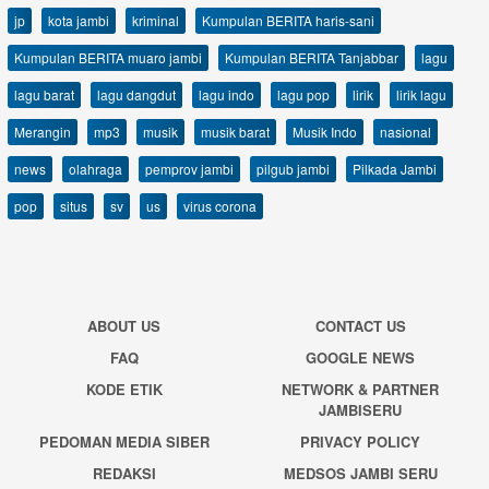
jp
kota jambi
kriminal
Kumpulan BERITA haris-sani
Kumpulan BERITA muaro jambi
Kumpulan BERITA Tanjabbar
lagu
lagu barat
lagu dangdut
lagu indo
lagu pop
lirik
lirik lagu
Merangin
mp3
musik
musik barat
Musik Indo
nasional
news
olahraga
pemprov jambi
pilgub jambi
Pilkada Jambi
pop
situs
sv
us
virus corona
ABOUT US
CONTACT US
FAQ
GOOGLE NEWS
KODE ETIK
NETWORK & PARTNER
JAMBISERU
PEDOMAN MEDIA SIBER
PRIVACY POLICY
REDAKSI
MEDSOS JAMBI SERU