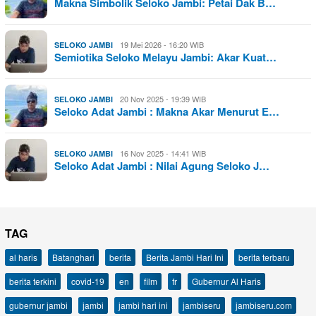
Makna Simbolik Seloko Jambi: Petai Dak B…
19 Mei 2026 - 16:20 WIB
SELOKO JAMBI
Semiotika Seloko Melayu Jambi: Akar Kuat…
20 Nov 2025 - 19:39 WIB
SELOKO JAMBI
Seloko Adat Jambi : Makna Akar Menurut E…
16 Nov 2025 - 14:41 WIB
SELOKO JAMBI
Seloko Adat Jambi : Nilai Agung Seloko J…
TAG
al haris
Batanghari
berita
Berita Jambi Hari Ini
berita terbaru
berita terkini
covid-19
en
film
fr
Gubernur Al Haris
gubernur jambi
jambi
jambi hari ini
jambiseru
jambiseru.com