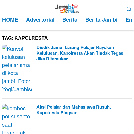
Loncat
Menu
ke
Mobile
HOME
Advertorial
Berita
Berita Jambi
Ent
konten
TAG:
KAPOLRESTA
Disdik Jambi Larang Pelajar Rayakan
Kelulusan, Kapolresta Akan Tindak Tegas
Jika Ditemukan
Aksi Pelajar dan Mahasiswa Rusuh,
Kapolresta Pingsan