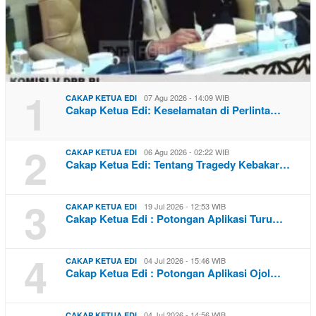
1
07 Agu 2026 - 14:09 WIB
CAKAP KETUA EDI
Cakap Ketua Edi: Keselamatan di Perlinta…
2
06 Agu 2026 - 02:22 WIB
CAKAP KETUA EDI
Cakap Ketua Edi: Tentang Tragedy Kebakar…
3
19 Jul 2026 - 12:53 WIB
CAKAP KETUA EDI
Cakap Ketua Edi : Potongan Aplikasi Turu…
4
04 Jul 2026 - 15:46 WIB
CAKAP KETUA EDI
Cakap Ketua Edi : Potongan Aplikasi Ojol…
04 Jul 2026 - 14:56 WIB
CAKAP KETUA EDI