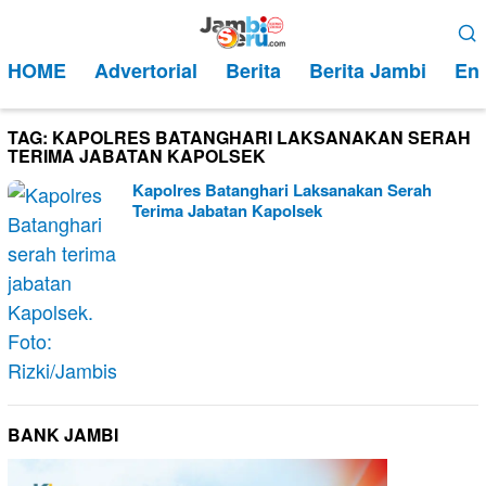
Loncat
Menu
ke
Mobile
HOME
Advertorial
Berita
Berita Jambi
Ent
konten
TAG:
KAPOLRES BATANGHARI LAKSANAKAN SERAH
TERIMA JABATAN KAPOLSEK
Kapolres Batanghari Laksanakan Serah
Terima Jabatan Kapolsek
BANK JAMBI