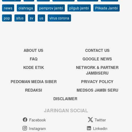
news
olahraga
pemprov jambi
pilgub jambi
Pilkada Jambi
pop
situs
sv
us
virus corona
ABOUT US
CONTACT US
FAQ
GOOGLE NEWS
KODE ETIK
NETWORK & PARTNER
JAMBISERU
PEDOMAN MEDIA SIBER
PRIVACY POLICY
REDAKSI
MEDSOS JAMBI SERU
DISCLAIMER
JARINGAN SOCIAL
Facebook
Twitter
Instagram
Linkedin