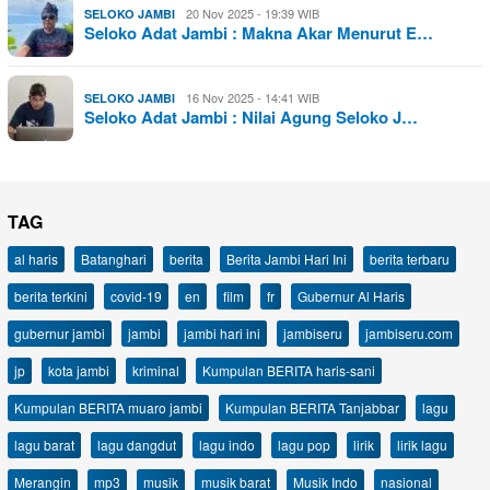
20 Nov 2025 - 19:39 WIB
SELOKO JAMBI
Seloko Adat Jambi : Makna Akar Menurut E…
16 Nov 2025 - 14:41 WIB
SELOKO JAMBI
Seloko Adat Jambi : Nilai Agung Seloko J…
TAG
al haris
Batanghari
berita
Berita Jambi Hari Ini
berita terbaru
berita terkini
covid-19
en
film
fr
Gubernur Al Haris
gubernur jambi
jambi
jambi hari ini
jambiseru
jambiseru.com
jp
kota jambi
kriminal
Kumpulan BERITA haris-sani
Kumpulan BERITA muaro jambi
Kumpulan BERITA Tanjabbar
lagu
lagu barat
lagu dangdut
lagu indo
lagu pop
lirik
lirik lagu
Merangin
mp3
musik
musik barat
Musik Indo
nasional