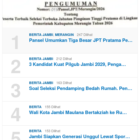
1
,
247 Dilihat
BERITA JAMBI
MERANGIN
Pansel Umumkan Tiga Besar JPT Pratama Pe…
2
212 Dilihat
BERITA JAMBI
3 Kandidat Kuat Pilgub Jambi 2029, Penga…
3
163 Dilihat
BERITA JAMBI
Soal Seleksi Pendamping Bedah Rumah. Pen…
4
155 Dilihat
BERITA
Wali Kota Jambi Maulana Bertakziah ke Ru…
5
153 Dilihat
BERITA
Jambi Siapkan Generasi Unggul Lewat Spor…