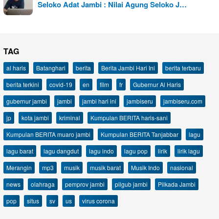
Seloko Adat Jambi : Nilai Agung Seloko J…
TAG
al haris
Batanghari
berita
Berita Jambi Hari Ini
berita terbaru
berita terkini
covid-19
en
film
fr
Gubernur Al Haris
gubernur jambi
jambi
jambi hari ini
jambiseru
jambiseru.com
jp
kota jambi
kriminal
Kumpulan BERITA haris-sani
Kumpulan BERITA muaro jambi
Kumpulan BERITA Tanjabbar
lagu
lagu barat
lagu dangdut
lagu indo
lagu pop
lirik
lirik lagu
Merangin
mp3
musik
musik barat
Musik Indo
nasional
news
olahraga
pemprov jambi
pilgub jambi
Pilkada Jambi
pop
situs
sv
us
virus corona