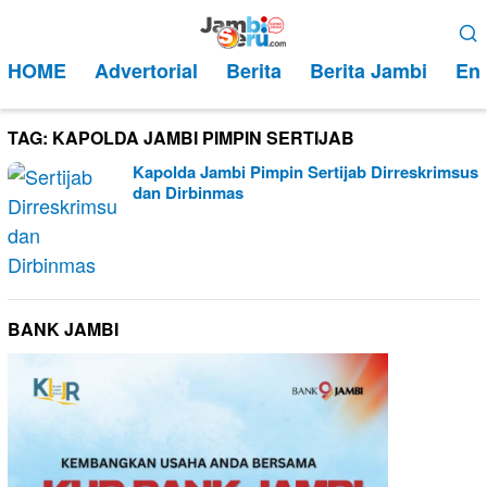
Loncat
Menu
ke
Mobile
HOME
Advertorial
Berita
Berita Jambi
Ent
konten
TAG:
KAPOLDA JAMBI PIMPIN SERTIJAB
Kapolda Jambi Pimpin Sertijab Dirreskrimsus
dan Dirbinmas
BANK JAMBI