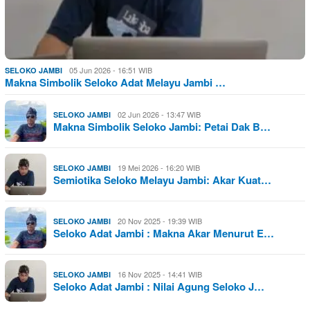
05 Jun 2026 - 16:51 WIB
SELOKO JAMBI
Makna Simbolik Seloko Adat Melayu Jambi …
02 Jun 2026 - 13:47 WIB
SELOKO JAMBI
Makna Simbolik Seloko Jambi: Petai Dak B…
19 Mei 2026 - 16:20 WIB
SELOKO JAMBI
Semiotika Seloko Melayu Jambi: Akar Kuat…
20 Nov 2025 - 19:39 WIB
SELOKO JAMBI
Seloko Adat Jambi : Makna Akar Menurut E…
16 Nov 2025 - 14:41 WIB
SELOKO JAMBI
Seloko Adat Jambi : Nilai Agung Seloko J…