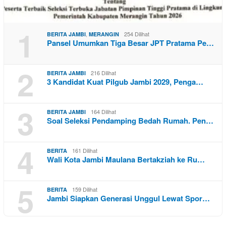
1
,
254 Dilihat
BERITA JAMBI
MERANGIN
Pansel Umumkan Tiga Besar JPT Pratama Pe…
2
216 Dilihat
BERITA JAMBI
3 Kandidat Kuat Pilgub Jambi 2029, Penga…
3
164 Dilihat
BERITA JAMBI
Soal Seleksi Pendamping Bedah Rumah. Pen…
4
161 Dilihat
BERITA
Wali Kota Jambi Maulana Bertakziah ke Ru…
5
159 Dilihat
BERITA
Jambi Siapkan Generasi Unggul Lewat Spor…