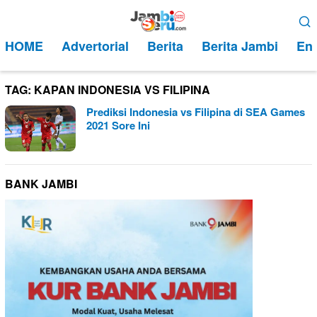
Loncat
Menu
ke
Mobile
HOME
Advertorial
Berita
Berita Jambi
Ent
konten
TAG:
KAPAN INDONESIA VS FILIPINA
Prediksi Indonesia vs Filipina di SEA Games
2021 Sore Ini
BANK JAMBI