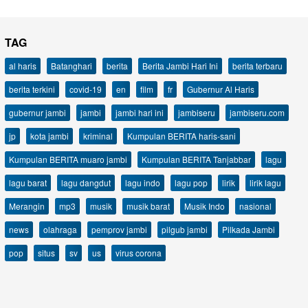
TAG
al haris
Batanghari
berita
Berita Jambi Hari Ini
berita terbaru
berita terkini
covid-19
en
film
fr
Gubernur Al Haris
gubernur jambi
jambi
jambi hari ini
jambiseru
jambiseru.com
jp
kota jambi
kriminal
Kumpulan BERITA haris-sani
Kumpulan BERITA muaro jambi
Kumpulan BERITA Tanjabbar
lagu
lagu barat
lagu dangdut
lagu indo
lagu pop
lirik
lirik lagu
Merangin
mp3
musik
musik barat
Musik Indo
nasional
news
olahraga
pemprov jambi
pilgub jambi
Pilkada Jambi
pop
situs
sv
us
virus corona